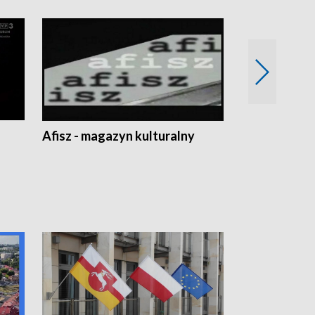
Afisz - magazyn kulturalny
Zobacz, co s