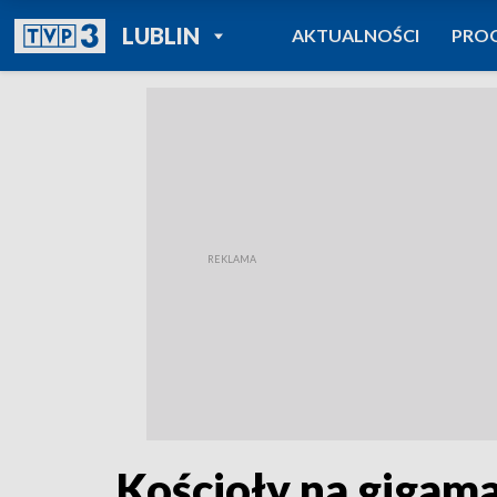
POWRÓT DO
LUBLIN
AKTUALNOŚCI
PRO
TVP REGIONY
Kościoły na gigam