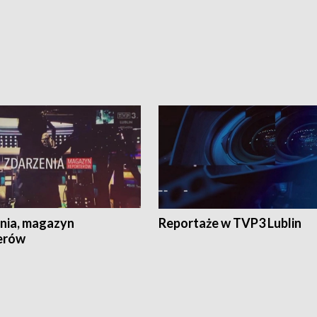
nia, magazyn
Reportaże w TVP3 Lublin
erów