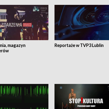
nia, magazyn
Reportaże w TVP3 Lublin
erów