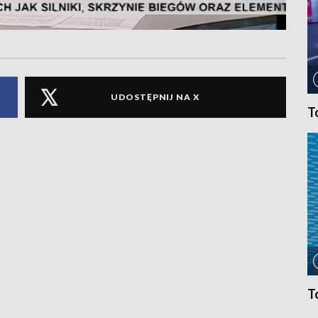
UDOSTĘPNIJ NA X
T
T