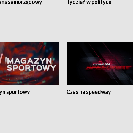
ans samorządowy
Tydzień w polityce
yn sportowy
Czas na speedway