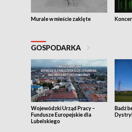
Murale w mieście zaklęte
Koncer
GOSPODARKA
Wojewódzki Urząd Pracy –
Badź b
Fundusze Europejskie dla
Dystry
Lubelskiego