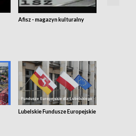
Afisz - magazyn kulturalny
Zobacz, co s
Lubelskie Fundusze Europejskie