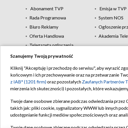
Abonament TVP
Emisja w TVP
Rada Programowa
System NOS
Biuro Reklamy
Ogłoszenie pr
Oferta Handlowa
Akademia Tele
Telegazeta ogłoszenia
Szanujemy Twoją prywatność
Regulamin TVP
Kliknij "Akceptuję i przechodzę do serwisu", aby wyrazić zg
końcowym i ich przechowywanie oraz na przetwarzanie Twoich
z IAB* (1201 firm)
oraz pozostałych
Zaufanych Partnerów T
mierzenia ich skuteczności) i pozostałych, które wskazujemy
Twoje dane osobowe zbierane podczas odwiedzania przez 
takich jak: pliki cookie, sygnalizatory WWW lub innych pod
udostępnianie funkcji mediów społecznościowych oraz anali
Twoje dane osobowe zbierane podczas odwiedzania przez 