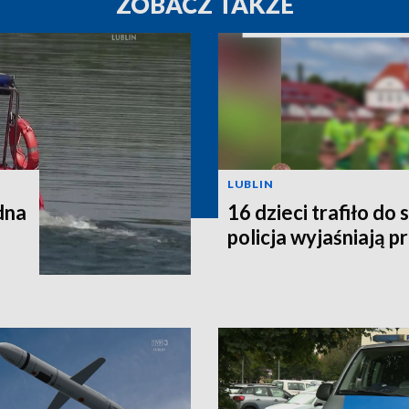
ZOBACZ TAKŻE
LUBLIN
dna
16 dzieci trafiło do 
policja wyjaśniają p