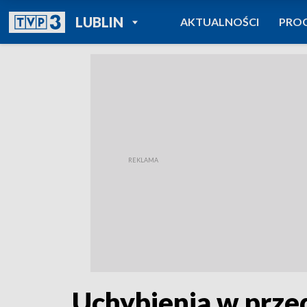
POWRÓT DO
LUBLIN
AKTUALNOŚCI
PRO
TVP REGIONY
Uchybienia w prze