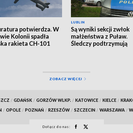
LUBLIN
ratura potwierdza. W
Są wyniki sekcji zwłok
wie Kolonii spadła
małżeństwa z Puław.
ska rakieta CH-101
Śledczy podtrzymują
hipotezę rozszerzone
samobójstwa
ZOBACZ WIĘCEJ
SZCZ
/
GDAŃSK
/
GORZÓW WLKP.
/
KATOWICE
/
KIELCE
/
KRA
N
/
OPOLE
/
POZNAŃ
/
RZESZÓW
/
SZCZECIN
/
WARSZAWA
/
W
Dołącz do nas: