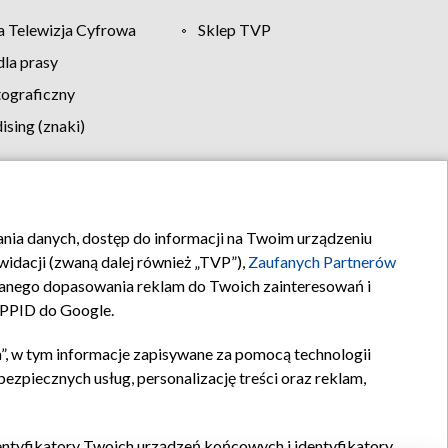
 Telewizja Cyfrowa
Sklep TVP
la prasy
tograficzny
sing (znaki)
klamy
Kontakt
rania danych, dostęp do informacji na Twoim urządzeniu
idacji (zwaną dalej również „TVP”),
Zaufanych Partnerów
anego dopasowania reklam do Twoich zainteresowań i
a PPID do Google.
”, w tym informacje zapisywane za pomocą technologii
zpiecznych usług, personalizację treści oraz reklam,
identyfikatory Twoich urządzeń końcowych i identyfikatory