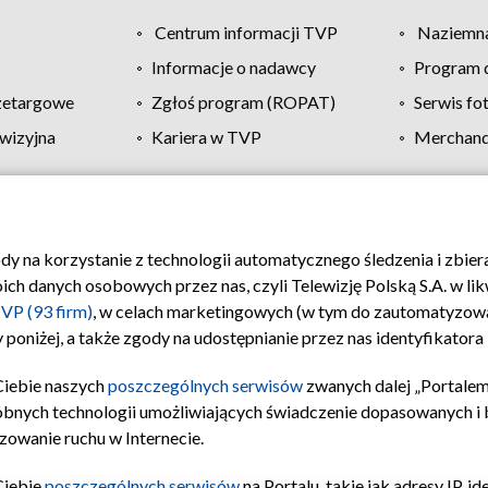
Centrum informacji TVP
Naziemna
Informacje o nadawcy
Program d
zetargowe
Zgłoś program (ROPAT)
Serwis fo
wizyjna
Kariera w TVP
Merchandi
Polityka prywatności
Moje zgody
Pomoc
Biuro re
ody na korzystanie z technologii automatycznego śledzenia i zbie
 danych osobowych przez nas, czyli Telewizję Polską S.A. w likw
VP (93 firm)
, w celach marketingowych (w tym do zautomatyzow
 poniżej, a także zgody na udostępnianie przez nas identyfikator
Ciebie naszych
poszczególnych serwisów
zwanych dalej „Portalem
obnych technologii umożliwiających świadczenie dopasowanych i be
zowanie ruchu w Internecie.
Ciebie
poszczególnych serwisów
na Portalu, takie jak adresy IP, 