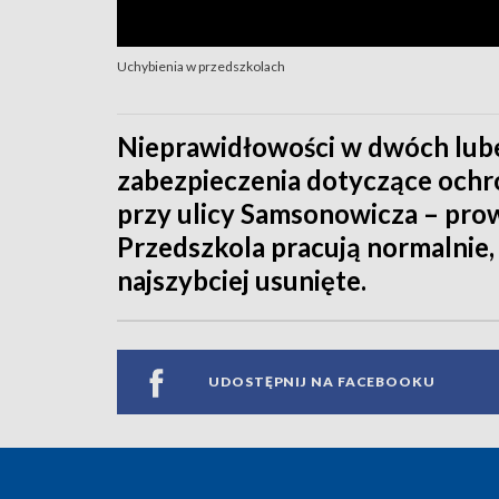
Uchybienia w przedszkolach
Nieprawidłowości w dwóch lube
zabezpieczenia dotyczące och
przy ulicy Samsonowicza – pro
Przedszkola pracują normalnie, 
najszybciej usunięte.
UDOSTĘPNIJ NA FACEBOOKU