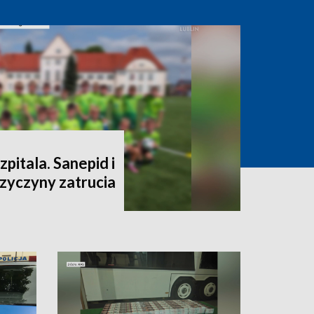
szpitala. Sanepid i
rzyczyny zatrucia