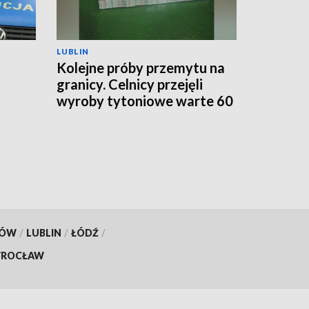
LUBLIN
Kolejne próby przemytu na
granicy. Celnicy przejęli
wyroby tytoniowe warte 60
go
tys. zł
KÓW
/
LUBLIN
/
ŁÓDŹ
/
ROCŁAW