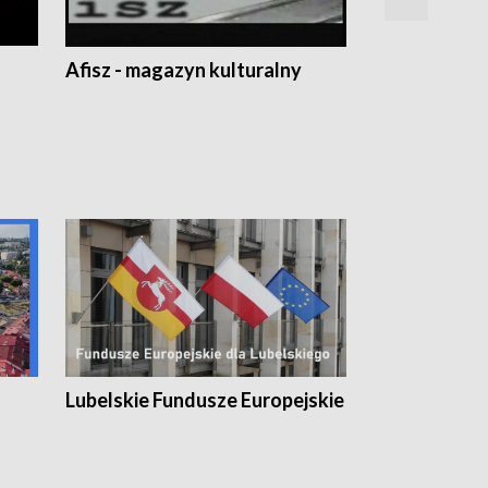
Afisz - magazyn kulturalny
Zobacz, co s
Lubelskie Fundusze Europejskie