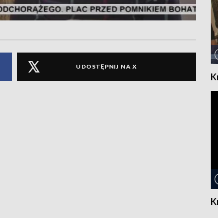
UDOSTĘPNIJ NA X
K
K