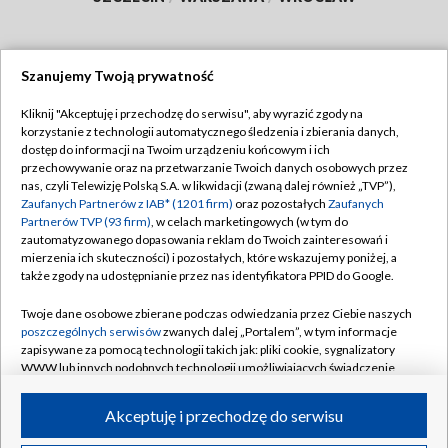
Szanujemy Twoją prywatność
Dołącz do nas:
Kliknij "Akceptuję i przechodzę do serwisu", aby wyrazić zgody na
korzystanie z technologii automatycznego śledzenia i zbierania danych,
TVP
dostęp do informacji na Twoim urządzeniu końcowym i ich
Abonament TVP
przechowywanie oraz na przetwarzanie Twoich danych osobowych przez
Regulamin TVP
nas, czyli Telewizję Polską S.A. w likwidacji (zwaną dalej również „TVP”),
Emisja w TVP
Polityka prywatności
Zaufanych Partnerów z IAB* (1201 firm)
oraz pozostałych
Zaufanych
Partnerów TVP (93 firm)
, w celach marketingowych (w tym do
Centrum informacji TVP
Moje zgody
zautomatyzowanego dopasowania reklam do Twoich zainteresowań i
mierzenia ich skuteczności) i pozostałych, które wskazujemy poniżej, a
Naziemna Telewizja Cyfrowa
Pomoc
także zgody na udostępnianie przez nas identyfikatora PPID do Google.
Sklep TVP
Biuro reklamy
Twoje dane osobowe zbierane podczas odwiedzania przez Ciebie naszych
Rada Programowa
Kontakt
poszczególnych serwisów
zwanych dalej „Portalem”, w tym informacje
zapisywane za pomocą technologii takich jak: pliki cookie, sygnalizatory
System NOS
WWW lub innych podobnych technologii umożliwiających świadczenie
dopasowanych i bezpiecznych usług, personalizację treści oraz reklam,
Informacje o nadawcy
Kanały
udostępnianie funkcji mediów społecznościowych oraz analizowanie
Akceptuję i przechodzę do serwisu
ruchu w Internecie.
Program dla prasy
©2026 Telewizja Polska S.A. w likwidacji