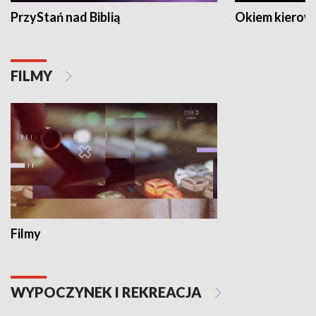
PrzyStań nad Biblią
Okiem kierow
FILMY
Filmy
WYPOCZYNEK I REKREACJA