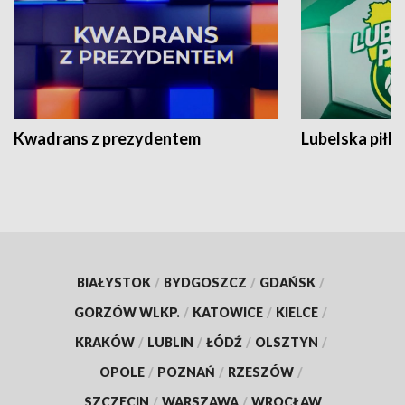
Kwadrans z prezydentem
Lubelska piłk
BIAŁYSTOK
/
BYDGOSZCZ
/
GDAŃSK
/
GORZÓW WLKP.
/
KATOWICE
/
KIELCE
/
KRAKÓW
/
LUBLIN
/
ŁÓDŹ
/
OLSZTYN
/
OPOLE
/
POZNAŃ
/
RZESZÓW
/
SZCZECIN
/
WARSZAWA
/
WROCŁAW