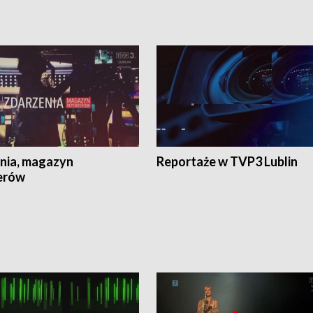
nia, magazyn
Reportaże w TVP3 Lublin
erów