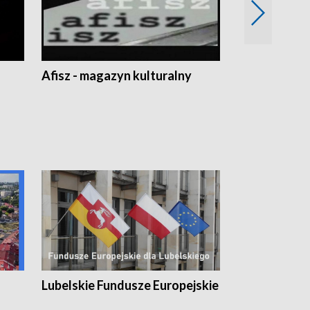
Afisz - magazyn kulturalny
Zobacz, co s
Lubelskie Fundusze Europejskie