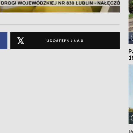
UDOSTĘPNIJ NA X
P
1
P