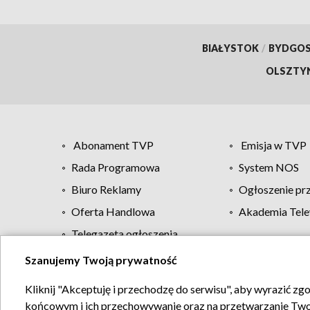
BIAŁYSTOK
/
BYDGO
OLSZTY
Abonament TVP
Emisja w TVP
Rada Programowa
System NOS
Biuro Reklamy
Ogłoszenie pr
Oferta Handlowa
Akademia Tele
Telegazeta ogłoszenia
Szanujemy Twoją prywatność
Regulamin TVP
Kliknij "Akceptuję i przechodzę do serwisu", aby wyrazić zg
końcowym i ich przechowywanie oraz na przetwarzanie Twoich