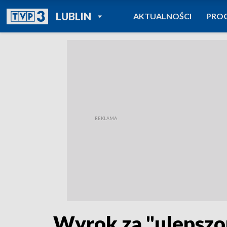
POWRÓT DO
LUBLIN
AKTUALNOŚCI
PRO
TVP REGIONY
Wyrok za "ulepszon