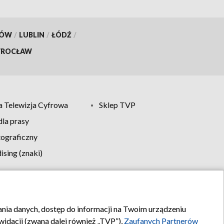
KÓW
/
LUBLIN
/
ŁÓDŹ
/
ROCŁAW
 Telewizja Cyfrowa
Sklep TVP
la prasy
tograficzny
sing (znaki)
klamy
Kontakt
rania danych, dostęp do informacji na Twoim urządzeniu
idacji (zwaną dalej również „TVP”),
Zaufanych Partnerów