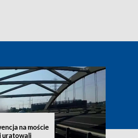
encja na moście
i uratowali