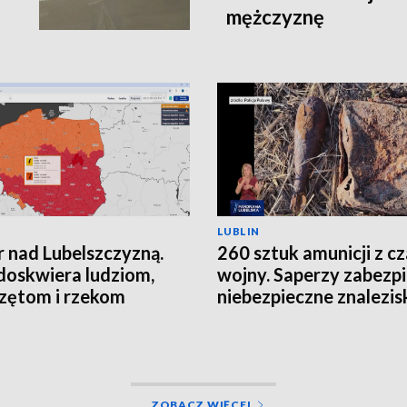
mężczyznę
LUBLIN
 nad Lubelszczyzną.
260 sztuk amunicji z c
doskwiera ludziom,
wojny. Saperzy zabezpi
zętom i rzekom
niebezpieczne znalezis
ZOBACZ WIĘCEJ