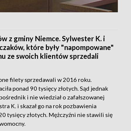
w z gminy Niemce. Sylwester K. i
kurczaków, które były "napompowane"
u ze swoich klientów sprzedali
one filety sprzedawali w 2016 roku.
aciła ponad 90 tysięcy złotych. Sąd jednak
o pośrednik i nie wiedział o zafałszowanej
tra K. i skazał go na rok pozbawienia
 tysięcy złotych. Mężczyźni nie stawili się
rawomocny.