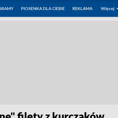
GRAMY
PIOSENKA DLA CIEBIE
REKLAMA
Więcej
e" filety z kurczaków