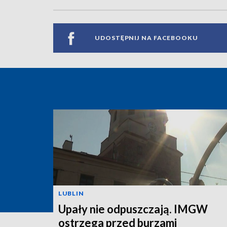
UDOSTĘPNIJ NA FACEBOOKU
LUBLIN
Upały nie odpuszczają. IMGW
ostrzega przed burzami