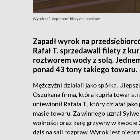
Wyrok za "ulepszone" filety z kurczaków
Zapadł wyrok na przedsiębiorcó
Rafał T. sprzedawali filety z 
roztworem wody z solą. Jednem
ponad 43 tony takiego towaru.
Mężczyźni działali jako spółka. Ulepsz
Oszukana firma, która kupiła towar str
uniewinnił Rafała T., który działał jak
masie towaru. Za winnego uznał Sylwes
wolności oraz karę grzywny w kwocie 20
dziś na sali rozpraw. Wyrok jest niep