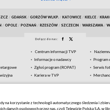
SZCZ
/
GDAŃSK
/
GORZÓW WLKP.
/
KATOWICE
/
KIELCE
/
KRA
N
/
OPOLE
/
POZNAŃ
/
RZESZÓW
/
SZCZECIN
/
WARSZAWA
/
W
Dołącz do nas:
Centrum informacji TVP
Naziemna
Informacje o nadawcy
Program d
zetargowe
Zgłoś program (ROPAT)
Serwis fo
wizyjna
Kariera w TVP
Merchandi
Polityka prywatności
Moje zgody
Pomoc
Biuro re
ody na korzystanie z technologii automatycznego śledzenia i zbie
 danych osobowych przez nas, czyli Telewizję Polską S.A. w likw