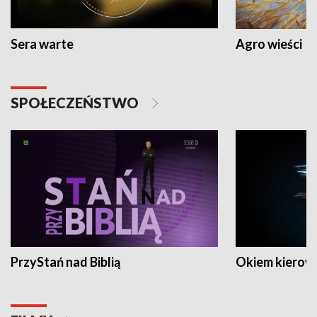
Sera warte
Agro wieści
SPOŁECZEŃSTWO
PrzyStań nad Biblią
Okiem kierow