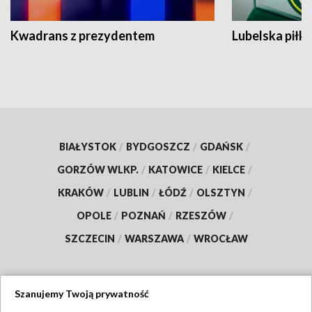
Kwadrans z prezydentem
Lubelska piłk
BIAŁYSTOK
/
BYDGOSZCZ
/
GDAŃSK
/
GORZÓW WLKP.
/
KATOWICE
/
KIELCE
/
KRAKÓW
/
LUBLIN
/
ŁÓDŹ
/
OLSZTYN
/
OPOLE
/
POZNAŃ
/
RZESZÓW
/
SZCZECIN
/
WARSZAWA
/
WROCŁAW
Szanujemy Twoją prywatność
Dołącz do nas: