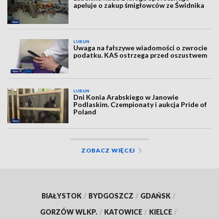
apeluje o zakup śmigłowców ze Świdnika
LUBLIN
Uwaga na fałszywe wiadomości o zwrocie
podatku. KAS ostrzega przed oszustwem
LUBLIN
Dni Konia Arabskiego w Janowie
Podlaskim. Czempionaty i aukcja Pride of
Poland
ZOBACZ WIĘCEJ
BIAŁYSTOK
/
BYDGOSZCZ
/
GDAŃSK
/
GORZÓW WLKP.
/
KATOWICE
/
KIELCE
/