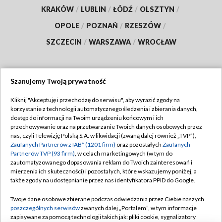
KRAKÓW
/
LUBLIN
/
ŁÓDŹ
/
OLSZTYN
/
OPOLE
/
POZNAŃ
/
RZESZÓW
/
SZCZECIN
/
WARSZAWA
/
WROCŁAW
Szanujemy Twoją prywatność
Dołącz do nas:
Kliknij "Akceptuję i przechodzę do serwisu", aby wyrazić zgody na
korzystanie z technologii automatycznego śledzenia i zbierania danych,
TVP
dostęp do informacji na Twoim urządzeniu końcowym i ich
Abonament TVP
przechowywanie oraz na przetwarzanie Twoich danych osobowych przez
Regulamin TVP
nas, czyli Telewizję Polską S.A. w likwidacji (zwaną dalej również „TVP”),
Emisja w TVP
Polityka prywatności
Zaufanych Partnerów z IAB* (1201 firm)
oraz pozostałych
Zaufanych
Partnerów TVP (93 firm)
, w celach marketingowych (w tym do
Centrum informacji TVP
Moje zgody
zautomatyzowanego dopasowania reklam do Twoich zainteresowań i
mierzenia ich skuteczności) i pozostałych, które wskazujemy poniżej, a
Naziemna Telewizja Cyfrowa
Pomoc
także zgody na udostępnianie przez nas identyfikatora PPID do Google.
Sklep TVP
Biuro reklamy
Twoje dane osobowe zbierane podczas odwiedzania przez Ciebie naszych
Rada Programowa
Kontakt
poszczególnych serwisów
zwanych dalej „Portalem”, w tym informacje
zapisywane za pomocą technologii takich jak: pliki cookie, sygnalizatory