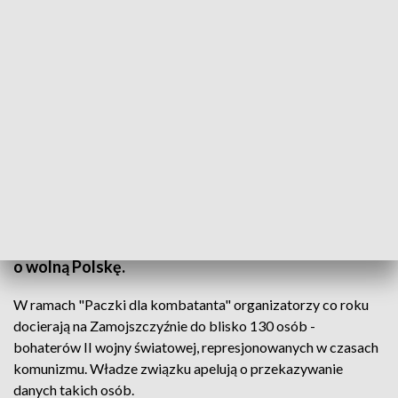
Ruszyła akcja "Paczka dla kombatanta"
Zamojski oddział Światowego Związku Żołnierzy
AK rozpoczął kolejną edycję akcji "Paczka dla
kombatanta". Będą zbiórki żywności i pisanie kartek
świątecznych, które trafią do zasłużonych w walce
o wolną Polskę.
W ramach "Paczki dla kombatanta" organizatorzy co roku
docierają na Zamojszczyźnie do blisko 130 osób -
bohaterów II wojny światowej, represjonowanych w czasach
komunizmu. Władze związku apelują o przekazywanie
danych takich osób.