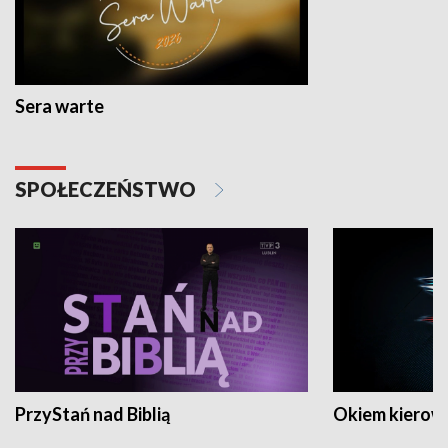
Sera warte
SPOŁECZEŃSTWO
PrzyStań nad Biblią
Okiem kierow