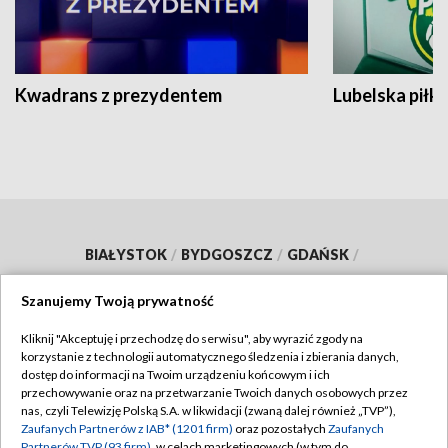
Kwadrans z prezydentem
Lubelska piłk
BIAŁYSTOK
/
BYDGOSZCZ
/
GDAŃSK
/
GORZÓW WLKP.
/
KATOWICE
/
KIELCE
/
Szanujemy Twoją prywatność
KRAKÓW
/
LUBLIN
/
ŁÓDŹ
/
OLSZTYN
/
Kliknij "Akceptuję i przechodzę do serwisu", aby wyrazić zgody na
OPOLE
/
POZNAŃ
/
RZESZÓW
/
korzystanie z technologii automatycznego śledzenia i zbierania danych,
dostęp do informacji na Twoim urządzeniu końcowym i ich
SZCZECIN
/
WARSZAWA
/
WROCŁAW
przechowywanie oraz na przetwarzanie Twoich danych osobowych przez
nas, czyli Telewizję Polską S.A. w likwidacji (zwaną dalej również „TVP”),
Zaufanych Partnerów z IAB* (1201 firm)
oraz pozostałych
Zaufanych
Partnerów TVP (93 firm)
, w celach marketingowych (w tym do