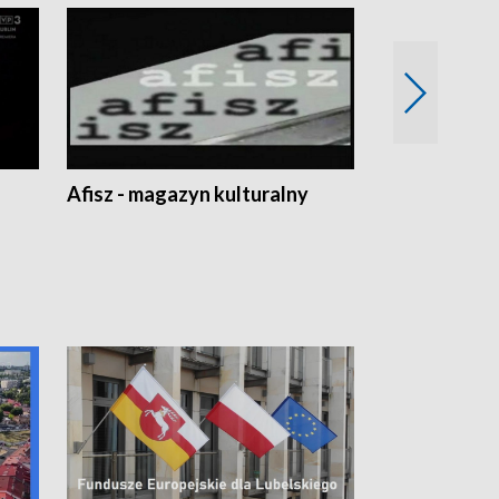
Afisz - magazyn kulturalny
Zobacz, co s