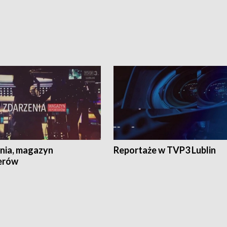
nia, magazyn
Reportaże w TVP3 Lublin
erów