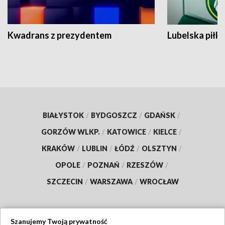
Kwadrans z prezydentem
Lubelska piłk
BIAŁYSTOK
/
BYDGOSZCZ
/
GDAŃSK
/
GORZÓW WLKP.
/
KATOWICE
/
KIELCE
/
KRAKÓW
/
LUBLIN
/
ŁÓDŹ
/
OLSZTYN
/
OPOLE
/
POZNAŃ
/
RZESZÓW
/
SZCZECIN
/
WARSZAWA
/
WROCŁAW
Szanujemy Twoją prywatność