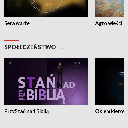
Sera warte
Agro wieści
SPOŁECZEŃSTWO
PrzyStań nad Biblią
Okiem kierow