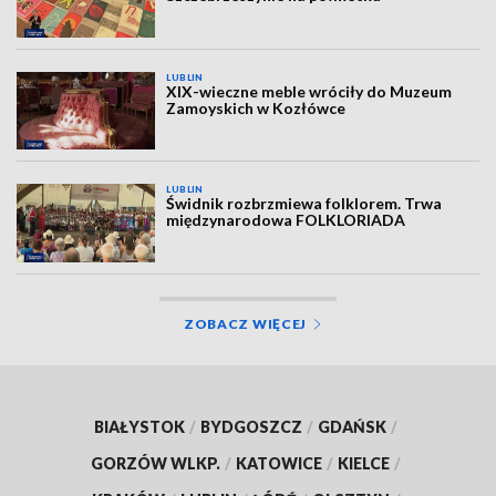
LUBLIN
XIX-wieczne meble wróciły do Muzeum
Zamoyskich w Kozłówce
LUBLIN
Świdnik rozbrzmiewa folklorem. Trwa
międzynarodowa FOLKLORIADA
ZOBACZ WIĘCEJ
BIAŁYSTOK
/
BYDGOSZCZ
/
GDAŃSK
/
GORZÓW WLKP.
/
KATOWICE
/
KIELCE
/