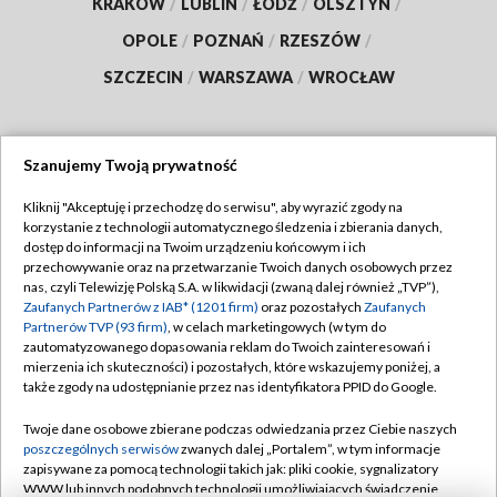
KRAKÓW
/
LUBLIN
/
ŁÓDŹ
/
OLSZTYN
/
OPOLE
/
POZNAŃ
/
RZESZÓW
/
SZCZECIN
/
WARSZAWA
/
WROCŁAW
Szanujemy Twoją prywatność
Dołącz do nas:
Kliknij "Akceptuję i przechodzę do serwisu", aby wyrazić zgody na
korzystanie z technologii automatycznego śledzenia i zbierania danych,
TVP
dostęp do informacji na Twoim urządzeniu końcowym i ich
Abonament TVP
przechowywanie oraz na przetwarzanie Twoich danych osobowych przez
Regulamin TVP
nas, czyli Telewizję Polską S.A. w likwidacji (zwaną dalej również „TVP”),
Emisja w TVP
Polityka prywatności
Zaufanych Partnerów z IAB* (1201 firm)
oraz pozostałych
Zaufanych
Partnerów TVP (93 firm)
, w celach marketingowych (w tym do
Centrum informacji TVP
Moje zgody
zautomatyzowanego dopasowania reklam do Twoich zainteresowań i
mierzenia ich skuteczności) i pozostałych, które wskazujemy poniżej, a
Naziemna Telewizja Cyfrowa
Pomoc
także zgody na udostępnianie przez nas identyfikatora PPID do Google.
Sklep TVP
Biuro reklamy
Twoje dane osobowe zbierane podczas odwiedzania przez Ciebie naszych
Rada Programowa
Kontakt
poszczególnych serwisów
zwanych dalej „Portalem”, w tym informacje
zapisywane za pomocą technologii takich jak: pliki cookie, sygnalizatory
System NOS
WWW lub innych podobnych technologii umożliwiających świadczenie