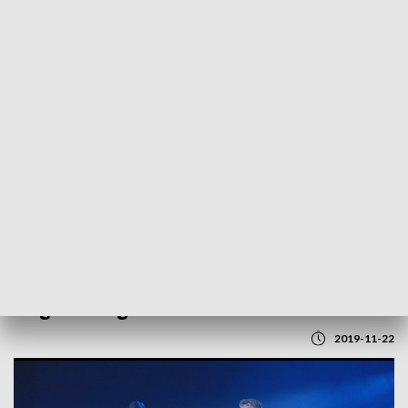
POWRÓT DO
LUBLIN
TVP REGIONY
50-lecie twórczości Krzysztofa
Cugowskiego
2019-11-22