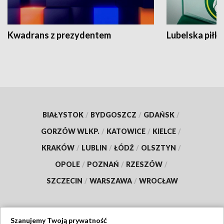
Kwadrans z prezydentem
Lubelska piłk
BIAŁYSTOK
/
BYDGOSZCZ
/
GDAŃSK
/
GORZÓW WLKP.
/
KATOWICE
/
KIELCE
/
KRAKÓW
/
LUBLIN
/
ŁÓDŹ
/
OLSZTYN
/
OPOLE
/
POZNAŃ
/
RZESZÓW
/
SZCZECIN
/
WARSZAWA
/
WROCŁAW
Szanujemy Twoją prywatność