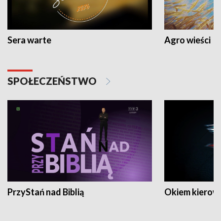
Sera warte
Agro wieści
SPOŁECZEŃSTWO
PrzyStań nad Biblią
Okiem kierow