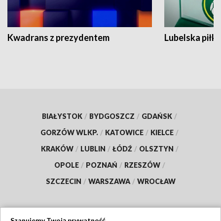
Kwadrans z prezydentem
Lubelska piłk
BIAŁYSTOK
/
BYDGOSZCZ
/
GDAŃSK
/
GORZÓW WLKP.
/
KATOWICE
/
KIELCE
/
KRAKÓW
/
LUBLIN
/
ŁÓDŹ
/
OLSZTYN
/
OPOLE
/
POZNAŃ
/
RZESZÓW
/
SZCZECIN
/
WARSZAWA
/
WROCŁAW
Szanujemy Twoją prywatność