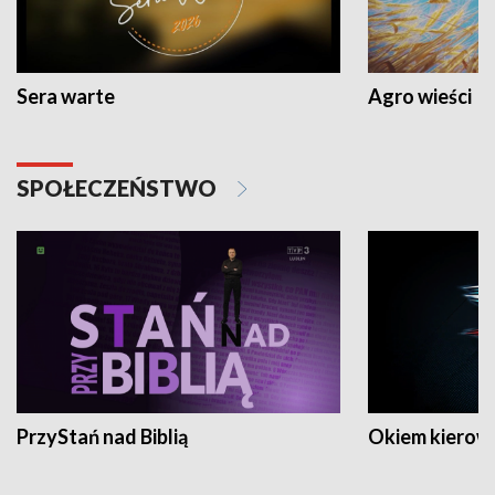
Sera warte
Agro wieści
SPOŁECZEŃSTWO
PrzyStań nad Biblią
Okiem kierow