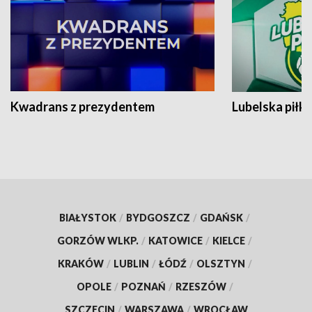
Kwadrans z prezydentem
Lubelska piłk
BIAŁYSTOK
/
BYDGOSZCZ
/
GDAŃSK
/
GORZÓW WLKP.
/
KATOWICE
/
KIELCE
/
KRAKÓW
/
LUBLIN
/
ŁÓDŹ
/
OLSZTYN
/
OPOLE
/
POZNAŃ
/
RZESZÓW
/
SZCZECIN
/
WARSZAWA
/
WROCŁAW