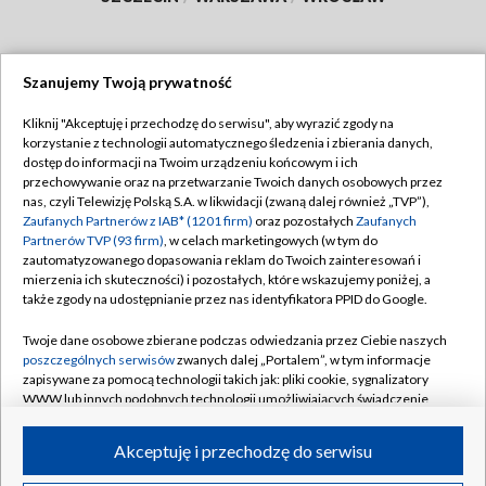
Szanujemy Twoją prywatność
Dołącz do nas:
Kliknij "Akceptuję i przechodzę do serwisu", aby wyrazić zgody na
korzystanie z technologii automatycznego śledzenia i zbierania danych,
TVP
dostęp do informacji na Twoim urządzeniu końcowym i ich
Abonament TVP
przechowywanie oraz na przetwarzanie Twoich danych osobowych przez
Regulamin TVP
nas, czyli Telewizję Polską S.A. w likwidacji (zwaną dalej również „TVP”),
Emisja w TVP
Polityka prywatności
Zaufanych Partnerów z IAB* (1201 firm)
oraz pozostałych
Zaufanych
Partnerów TVP (93 firm)
, w celach marketingowych (w tym do
Centrum informacji TVP
Moje zgody
zautomatyzowanego dopasowania reklam do Twoich zainteresowań i
mierzenia ich skuteczności) i pozostałych, które wskazujemy poniżej, a
Naziemna Telewizja Cyfrowa
Pomoc
także zgody na udostępnianie przez nas identyfikatora PPID do Google.
Sklep TVP
Biuro reklamy
Twoje dane osobowe zbierane podczas odwiedzania przez Ciebie naszych
Rada Programowa
Kontakt
poszczególnych serwisów
zwanych dalej „Portalem”, w tym informacje
zapisywane za pomocą technologii takich jak: pliki cookie, sygnalizatory
System NOS
WWW lub innych podobnych technologii umożliwiających świadczenie
dopasowanych i bezpiecznych usług, personalizację treści oraz reklam,
Informacje o nadawcy
Kanały
udostępnianie funkcji mediów społecznościowych oraz analizowanie
Akceptuję i przechodzę do serwisu
ruchu w Internecie.
Program dla prasy
©2026 Telewizja Polska S.A. w likwidacji