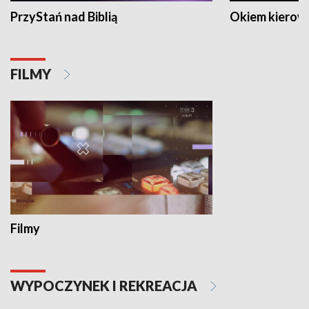
PrzyStań nad Biblią
Okiem kierow
FILMY
Filmy
WYPOCZYNEK I REKREACJA