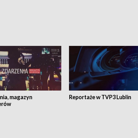
nia, magazyn
Reportaże w TVP3 Lublin
erów