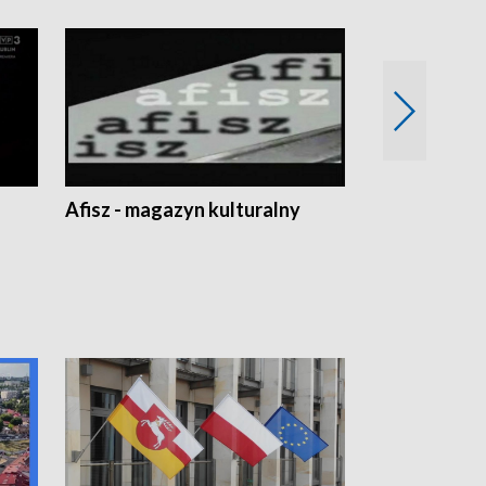
Afisz - magazyn kulturalny
Zobacz, co s