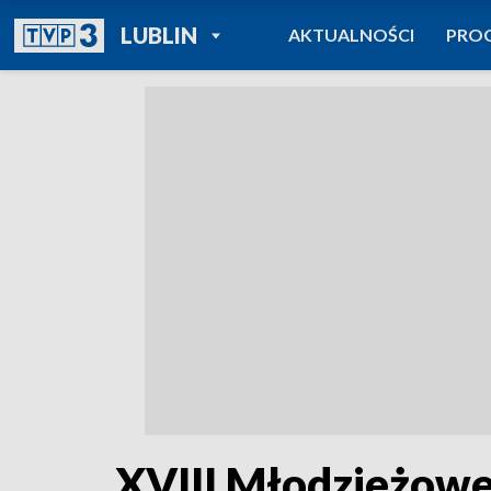
POWRÓT DO
LUBLIN
AKTUALNOŚCI
PRO
TVP REGIONY
XVIII Młodzieżowe