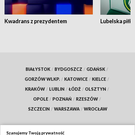
Kwadrans z prezydentem
Lubelska piłk
BIAŁYSTOK
/
BYDGOSZCZ
/
GDAŃSK
/
GORZÓW WLKP.
/
KATOWICE
/
KIELCE
/
KRAKÓW
/
LUBLIN
/
ŁÓDŹ
/
OLSZTYN
/
OPOLE
/
POZNAŃ
/
RZESZÓW
/
SZCZECIN
/
WARSZAWA
/
WROCŁAW
Szanujemy Twoją prywatność