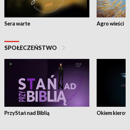
Sera warte
Agro wieści
SPOŁECZEŃSTWO
PrzyStań nad Biblią
Okiem kierow