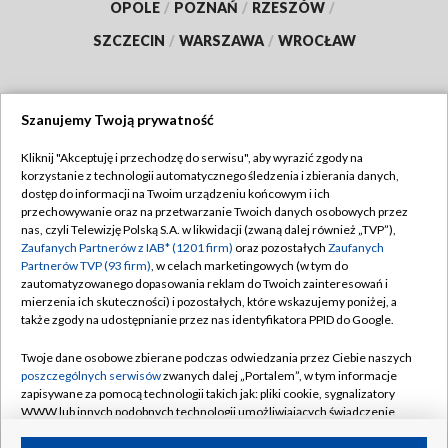
OPOLE
/
POZNAŃ
/
RZESZÓW
/
SZCZECIN
/
WARSZAWA
/
WROCŁAW
Szanujemy Twoją prywatność
Dołącz do nas:
Kliknij "Akceptuję i przechodzę do serwisu", aby wyrazić zgody na
korzystanie z technologii automatycznego śledzenia i zbierania danych,
TVP
dostęp do informacji na Twoim urządzeniu końcowym i ich
Abonament TVP
przechowywanie oraz na przetwarzanie Twoich danych osobowych przez
Regulamin TVP
nas, czyli Telewizję Polską S.A. w likwidacji (zwaną dalej również „TVP”),
Emisja w TVP
Polityka prywatności
Zaufanych Partnerów z IAB* (1201 firm)
oraz pozostałych
Zaufanych
Partnerów TVP (93 firm)
, w celach marketingowych (w tym do
Centrum informacji TVP
Moje zgody
zautomatyzowanego dopasowania reklam do Twoich zainteresowań i
mierzenia ich skuteczności) i pozostałych, które wskazujemy poniżej, a
Naziemna Telewizja Cyfrowa
Pomoc
także zgody na udostępnianie przez nas identyfikatora PPID do Google.
Sklep TVP
Biuro reklamy
Twoje dane osobowe zbierane podczas odwiedzania przez Ciebie naszych
Rada Programowa
Kontakt
poszczególnych serwisów
zwanych dalej „Portalem”, w tym informacje
zapisywane za pomocą technologii takich jak: pliki cookie, sygnalizatory
System NOS
WWW lub innych podobnych technologii umożliwiających świadczenie
dopasowanych i bezpiecznych usług, personalizację treści oraz reklam,
Informacje o nadawcy
Kanały
udostępnianie funkcji mediów społecznościowych oraz analizowanie