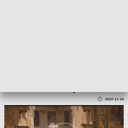
POWRÓT DO
LUBLIN
TVP REGIONY
450-lecie Unii Lubelskiej u Dominikanów
2019-11-14