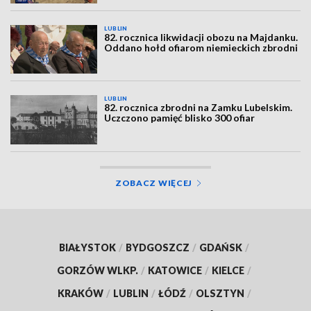
LUBLIN
82. rocznica likwidacji obozu na Majdanku.
Oddano hołd ofiarom niemieckich zbrodni
LUBLIN
82. rocznica zbrodni na Zamku Lubelskim.
Uczczono pamięć blisko 300 ofiar
ZOBACZ WIĘCEJ
BIAŁYSTOK
/
BYDGOSZCZ
/
GDAŃSK
/
GORZÓW WLKP.
/
KATOWICE
/
KIELCE
/
KRAKÓW
/
LUBLIN
/
ŁÓDŹ
/
OLSZTYN
/