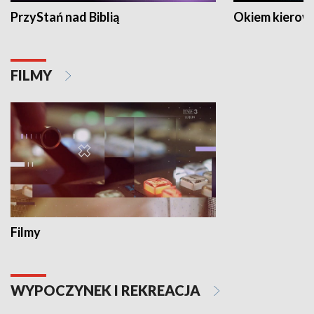
PrzyStań nad Biblią
Okiem kierow
FILMY
Filmy
WYPOCZYNEK I REKREACJA