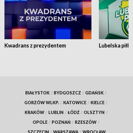
Kwadrans z prezydentem
Lubelska piłk
BIAŁYSTOK
/
BYDGOSZCZ
/
GDAŃSK
/
GORZÓW WLKP.
/
KATOWICE
/
KIELCE
/
KRAKÓW
/
LUBLIN
/
ŁÓDŹ
/
OLSZTYN
/
OPOLE
/
POZNAŃ
/
RZESZÓW
/
SZCZECIN
/
WARSZAWA
/
WROCŁAW