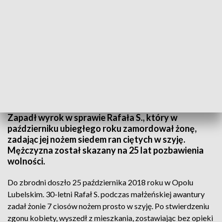
25 lat więzienia za brutalne zabójstwo żony
Zapadł wyrok w sprawie Rafała S., który w
październiku ubiegłego roku zamordował żonę,
zadając jej nożem siedem ran ciętych w szyję.
Mężczyzna został skazany na 25 lat pozbawienia
wolności.
Do zbrodni doszło 25 października 2018 roku w Opolu
Lubelskim. 30-letni Rafał S. podczas małżeńskiej awantury
zadał żonie 7 ciosów nożem prosto w szyję. Po stwierdzeniu
zgonu kobiety, wyszedł z mieszkania, zostawiając bez opieki