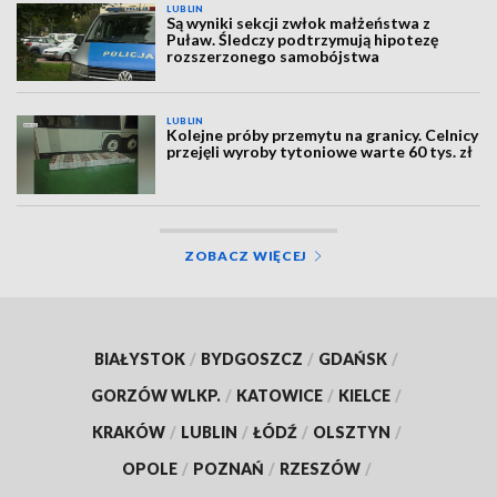
LUBLIN
Są wyniki sekcji zwłok małżeństwa z
Puław. Śledczy podtrzymują hipotezę
rozszerzonego samobójstwa
LUBLIN
Kolejne próby przemytu na granicy. Celnicy
przejęli wyroby tytoniowe warte 60 tys. zł
ZOBACZ WIĘCEJ
BIAŁYSTOK
/
BYDGOSZCZ
/
GDAŃSK
/
GORZÓW WLKP.
/
KATOWICE
/
KIELCE
/
KRAKÓW
/
LUBLIN
/
ŁÓDŹ
/
OLSZTYN
/
OPOLE
/
POZNAŃ
/
RZESZÓW
/