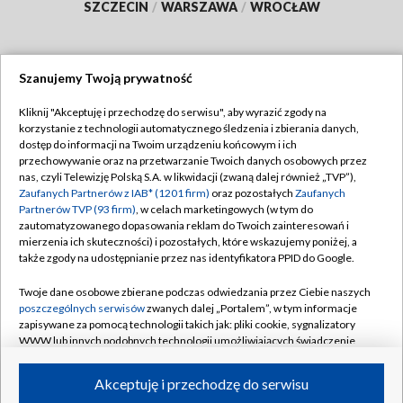
SZCZECIN
/
WARSZAWA
/
WROCŁAW
Szanujemy Twoją prywatność
Dołącz do nas:
Kliknij "Akceptuję i przechodzę do serwisu", aby wyrazić zgody na
korzystanie z technologii automatycznego śledzenia i zbierania danych,
TVP
dostęp do informacji na Twoim urządzeniu końcowym i ich
Abonament TVP
przechowywanie oraz na przetwarzanie Twoich danych osobowych przez
Regulamin TVP
nas, czyli Telewizję Polską S.A. w likwidacji (zwaną dalej również „TVP”),
Emisja w TVP
Polityka prywatności
Zaufanych Partnerów z IAB* (1201 firm)
oraz pozostałych
Zaufanych
Partnerów TVP (93 firm)
, w celach marketingowych (w tym do
Centrum informacji TVP
Moje zgody
zautomatyzowanego dopasowania reklam do Twoich zainteresowań i
mierzenia ich skuteczności) i pozostałych, które wskazujemy poniżej, a
Naziemna Telewizja Cyfrowa
Pomoc
także zgody na udostępnianie przez nas identyfikatora PPID do Google.
Sklep TVP
Biuro reklamy
Twoje dane osobowe zbierane podczas odwiedzania przez Ciebie naszych
Rada Programowa
Kontakt
poszczególnych serwisów
zwanych dalej „Portalem”, w tym informacje
zapisywane za pomocą technologii takich jak: pliki cookie, sygnalizatory
System NOS
WWW lub innych podobnych technologii umożliwiających świadczenie
dopasowanych i bezpiecznych usług, personalizację treści oraz reklam,
Informacje o nadawcy
Kanały
udostępnianie funkcji mediów społecznościowych oraz analizowanie
Akceptuję i przechodzę do serwisu
ruchu w Internecie.
Program dla prasy