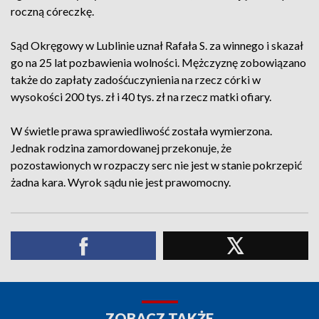
roczną córeczkę.
Sąd Okręgowy w Lublinie uznał Rafała S. za winnego i skazał
go na 25 lat pozbawienia wolności. Mężczyznę zobowiązano
także do zapłaty zadośćuczynienia na rzecz córki w
wysokości 200 tys. zł i 40 tys. zł na rzecz matki ofiary.
W świetle prawa sprawiedliwość została wymierzona.
Jednak rodzina zamordowanej przekonuje, że
pozostawionych w rozpaczy serc nie jest w stanie pokrzepić
żadna kara. Wyrok sądu nie jest prawomocny.
ZOBACZ TAKŻE