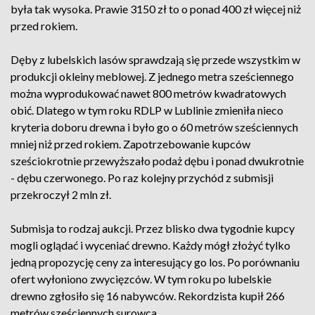
była tak wysoka. Prawie 3150 zł to o ponad 400 zł więcej niż
przed rokiem.
Dęby z lubelskich lasów sprawdzają się przede wszystkim w
produkcji okleiny meblowej. Z jednego metra sześciennego
można wyprodukować nawet 800 metrów kwadratowych
obić. Dlatego w tym roku RDLP w Lublinie zmieniła nieco
kryteria doboru drewna i było go o 60 metrów sześciennych
mniej niż przed rokiem. Zapotrzebowanie kupców
sześciokrotnie przewyższało podaż dębu i ponad dwukrotnie
- dębu czerwonego. Po raz kolejny przychód z submisji
przekroczył 2 mln zł.
Submisja to rodzaj aukcji. Przez blisko dwa tygodnie kupcy
mogli oglądać i wyceniać drewno. Każdy mógł złożyć tylko
jedną propozycję ceny za interesujący go los. Po porównaniu
ofert wyłoniono zwycięzców. W tym roku po lubelskie
drewno zgłosiło się 16 nabywców. Rekordzista kupił 266
metrów sześciennych surowca.