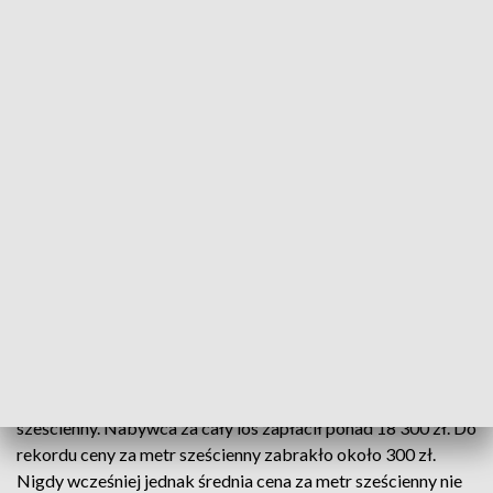
X submisja drewna rozstrzygnięta
W Krasnymstawie po raz X rozstrzygnięto Submisję
Drewna Cennego. Kupcy z różnych zakątków
Europy przyjechali do Krasnegostawu po
najcenniejsze okazy drewna z lubelskich lasów.
Jubileuszowa submisja okazała się rekordowa pod
pod kilkoma względami.
Najdroższy okaz drewna kosztował 4576 zł za metr
sześcienny. Nabywca za cały los zapłacił ponad 18 300 zł. Do
rekordu ceny za metr sześcienny zabrakło około 300 zł.
Nigdy wcześniej jednak średnia cena za metr sześcienny nie