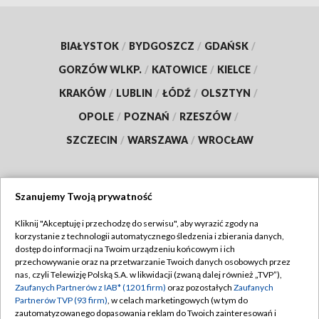
BIAŁYSTOK
/
BYDGOSZCZ
/
GDAŃSK
/
GORZÓW WLKP.
/
KATOWICE
/
KIELCE
/
KRAKÓW
/
LUBLIN
/
ŁÓDŹ
/
OLSZTYN
/
OPOLE
/
POZNAŃ
/
RZESZÓW
/
SZCZECIN
/
WARSZAWA
/
WROCŁAW
Szanujemy Twoją prywatność
Dołącz do nas:
Kliknij "Akceptuję i przechodzę do serwisu", aby wyrazić zgody na
korzystanie z technologii automatycznego śledzenia i zbierania danych,
TVP
dostęp do informacji na Twoim urządzeniu końcowym i ich
Abonament TVP
przechowywanie oraz na przetwarzanie Twoich danych osobowych przez
Regulamin TVP
nas, czyli Telewizję Polską S.A. w likwidacji (zwaną dalej również „TVP”),
Emisja w TVP
Polityka prywatności
Zaufanych Partnerów z IAB* (1201 firm)
oraz pozostałych
Zaufanych
Partnerów TVP (93 firm)
, w celach marketingowych (w tym do
Centrum informacji TVP
Moje zgody
zautomatyzowanego dopasowania reklam do Twoich zainteresowań i