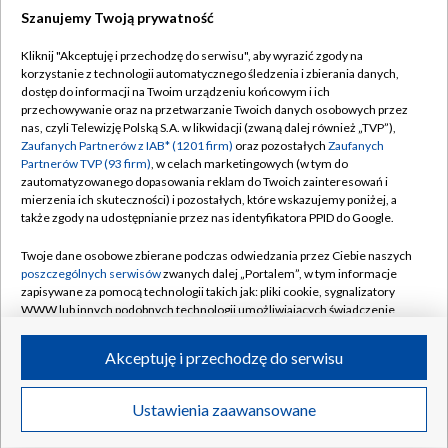
Szanujemy Twoją prywatność
Dołącz do nas:
Kliknij "Akceptuję i przechodzę do serwisu", aby wyrazić zgody na
korzystanie z technologii automatycznego śledzenia i zbierania danych,
TVP
dostęp do informacji na Twoim urządzeniu końcowym i ich
Abonament TVP
przechowywanie oraz na przetwarzanie Twoich danych osobowych przez
Regulamin TVP
nas, czyli Telewizję Polską S.A. w likwidacji (zwaną dalej również „TVP”),
Emisja w TVP
Polityka prywatności
Zaufanych Partnerów z IAB* (1201 firm)
oraz pozostałych
Zaufanych
Partnerów TVP (93 firm)
, w celach marketingowych (w tym do
Centrum informacji TVP
Moje zgody
zautomatyzowanego dopasowania reklam do Twoich zainteresowań i
mierzenia ich skuteczności) i pozostałych, które wskazujemy poniżej, a
Naziemna Telewizja Cyfrowa
Pomoc
także zgody na udostępnianie przez nas identyfikatora PPID do Google.
Sklep TVP
Biuro reklamy
Twoje dane osobowe zbierane podczas odwiedzania przez Ciebie naszych
Rada Programowa
Kontakt
poszczególnych serwisów
zwanych dalej „Portalem”, w tym informacje
zapisywane za pomocą technologii takich jak: pliki cookie, sygnalizatory
System NOS
WWW lub innych podobnych technologii umożliwiających świadczenie
dopasowanych i bezpiecznych usług, personalizację treści oraz reklam,
Informacje o nadawcy
Kanały
udostępnianie funkcji mediów społecznościowych oraz analizowanie
Akceptuję i przechodzę do serwisu
ruchu w Internecie.
Program dla prasy
©2026 Telewizja Polska S.A. w likwidacji
Biuro Reklamy
Twoje dane osobowe zbierane podczas odwiedzania przez Ciebie
Ustawienia zaawansowane
poszczególnych serwisów
na Portalu, takie jak adresy IP, identyfikatory
Ogłoszenie przetargowe
Twoich urządzeń końcowych i identyfikatory plików cookie, informacje o