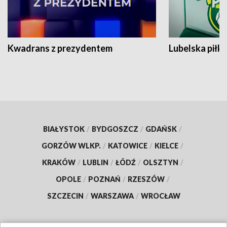
Kwadrans z prezydentem
Lubelska piłk
BIAŁYSTOK
/
BYDGOSZCZ
/
GDAŃSK
/
GORZÓW WLKP.
/
KATOWICE
/
KIELCE
/
KRAKÓW
/
LUBLIN
/
ŁÓDŹ
/
OLSZTYN
/
OPOLE
/
POZNAŃ
/
RZESZÓW
/
SZCZECIN
/
WARSZAWA
/
WROCŁAW