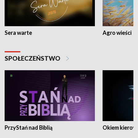
Sera warte
Agro wieści
SPOŁECZEŃSTWO
PrzyStań nad Biblią
Okiem kierow