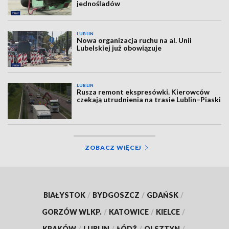
jednośladów
LUBLIN
Nowa organizacja ruchu na al. Unii
Lubelskiej już obowiązuje
LUBLIN
Rusza remont ekspresówki. Kierowców
czekają utrudnienia na trasie Lublin–Piaski
ZOBACZ WIĘCEJ
BIAŁYSTOK
/
BYDGOSZCZ
/
GDAŃSK
/
GORZÓW WLKP.
/
KATOWICE
/
KIELCE
/
KRAKÓW
/
LUBLIN
/
ŁÓDŹ
/
OLSZTYN
/