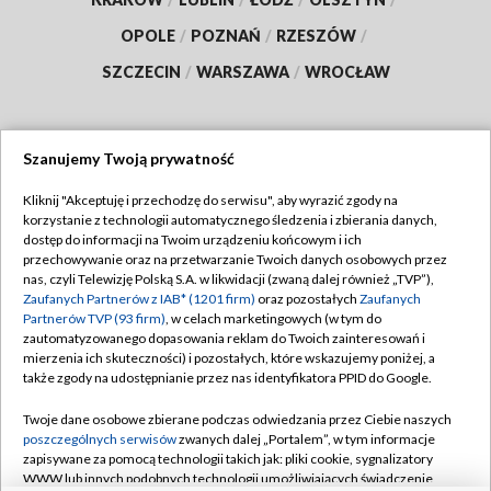
OPOLE
/
POZNAŃ
/
RZESZÓW
/
SZCZECIN
/
WARSZAWA
/
WROCŁAW
Szanujemy Twoją prywatność
Dołącz do nas:
Kliknij "Akceptuję i przechodzę do serwisu", aby wyrazić zgody na
korzystanie z technologii automatycznego śledzenia i zbierania danych,
TVP
dostęp do informacji na Twoim urządzeniu końcowym i ich
Abonament TVP
przechowywanie oraz na przetwarzanie Twoich danych osobowych przez
Regulamin TVP
nas, czyli Telewizję Polską S.A. w likwidacji (zwaną dalej również „TVP”),
Emisja w TVP
Polityka prywatności
Zaufanych Partnerów z IAB* (1201 firm)
oraz pozostałych
Zaufanych
Partnerów TVP (93 firm)
, w celach marketingowych (w tym do
Centrum informacji TVP
Moje zgody
zautomatyzowanego dopasowania reklam do Twoich zainteresowań i
mierzenia ich skuteczności) i pozostałych, które wskazujemy poniżej, a
Naziemna Telewizja Cyfrowa
Pomoc
także zgody na udostępnianie przez nas identyfikatora PPID do Google.
Sklep TVP
Biuro reklamy
Twoje dane osobowe zbierane podczas odwiedzania przez Ciebie naszych
Rada Programowa
Kontakt
poszczególnych serwisów
zwanych dalej „Portalem”, w tym informacje
zapisywane za pomocą technologii takich jak: pliki cookie, sygnalizatory
System NOS
WWW lub innych podobnych technologii umożliwiających świadczenie