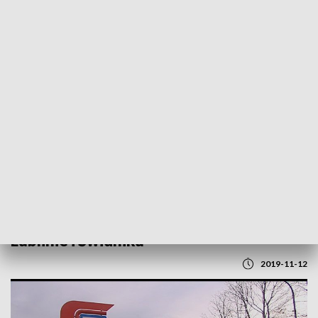
POWRÓT DO
LUBLIN
TVP REGIONY
Nowe przystanki miejskiej komunikacji w
Lublinie i Świdniku
2019-11-12