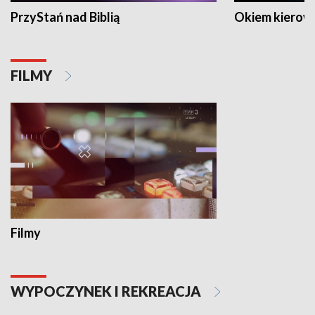
PrzyStań nad Biblią
Okiem kierow
FILMY
Filmy
WYPOCZYNEK I REKREACJA