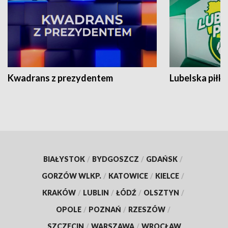
Kwadrans z prezydentem
Lubelska piłk
BIAŁYSTOK
/
BYDGOSZCZ
/
GDAŃSK
/
GORZÓW WLKP.
/
KATOWICE
/
KIELCE
/
KRAKÓW
/
LUBLIN
/
ŁÓDŹ
/
OLSZTYN
/
OPOLE
/
POZNAŃ
/
RZESZÓW
/
SZCZECIN
/
WARSZAWA
/
WROCŁAW