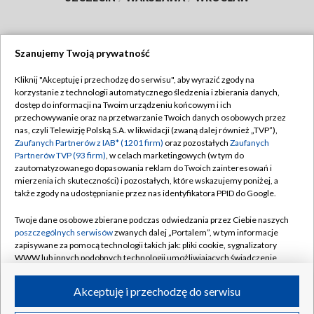
Szanujemy Twoją prywatność
Dołącz do nas:
Kliknij "Akceptuję i przechodzę do serwisu", aby wyrazić zgody na
korzystanie z technologii automatycznego śledzenia i zbierania danych,
TVP
dostęp do informacji na Twoim urządzeniu końcowym i ich
Abonament TVP
przechowywanie oraz na przetwarzanie Twoich danych osobowych przez
Regulamin TVP
nas, czyli Telewizję Polską S.A. w likwidacji (zwaną dalej również „TVP”),
Emisja w TVP
Polityka prywatności
Zaufanych Partnerów z IAB* (1201 firm)
oraz pozostałych
Zaufanych
Partnerów TVP (93 firm)
, w celach marketingowych (w tym do
Centrum informacji TVP
Moje zgody
zautomatyzowanego dopasowania reklam do Twoich zainteresowań i
mierzenia ich skuteczności) i pozostałych, które wskazujemy poniżej, a
Naziemna Telewizja Cyfrowa
Pomoc
także zgody na udostępnianie przez nas identyfikatora PPID do Google.
Sklep TVP
Biuro reklamy
Twoje dane osobowe zbierane podczas odwiedzania przez Ciebie naszych
Rada Programowa
Kontakt
poszczególnych serwisów
zwanych dalej „Portalem”, w tym informacje
zapisywane za pomocą technologii takich jak: pliki cookie, sygnalizatory
System NOS
WWW lub innych podobnych technologii umożliwiających świadczenie
dopasowanych i bezpiecznych usług, personalizację treści oraz reklam,
Informacje o nadawcy
Kanały
udostępnianie funkcji mediów społecznościowych oraz analizowanie
Akceptuję i przechodzę do serwisu
ruchu w Internecie.
Program dla prasy
©2026 Telewizja Polska S.A. w likwidacji