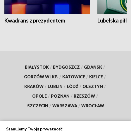
Kwadrans z prezydentem
Lubelska piłk
BIAŁYSTOK
/
BYDGOSZCZ
/
GDAŃSK
/
GORZÓW WLKP.
/
KATOWICE
/
KIELCE
/
KRAKÓW
/
LUBLIN
/
ŁÓDŹ
/
OLSZTYN
/
OPOLE
/
POZNAŃ
/
RZESZÓW
/
SZCZECIN
/
WARSZAWA
/
WROCŁAW
Szanujemy Twoją prywatność