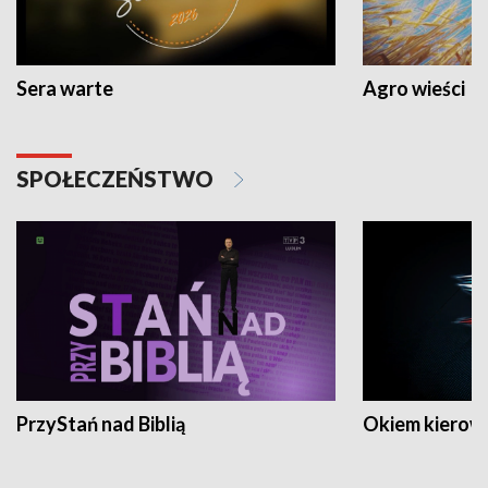
Sera warte
Agro wieści
SPOŁECZEŃSTWO
PrzyStań nad Biblią
Okiem kierow