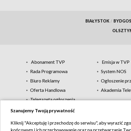
BIAŁYSTOK
/
BYDGO
OLSZTY
Abonament TVP
Emisja w TVP
Rada Programowa
System NOS
Biuro Reklamy
Ogłoszenie pr
Oferta Handlowa
Akademia Tele
Telegazeta ogłoszenia
Szanujemy Twoją prywatność
Regulamin TVP
Kliknij "Akceptuję i przechodzę do serwisu", aby wyrazić zg
końcowym i ich przechowywanie oraz na przetwarzanie Twoich