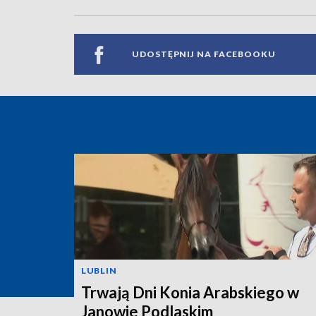
UDOSTĘPNIJ NA FACEBOOKU
LUBLIN
Trwają Dni Konia Arabskiego w
Janowie Podlaskim