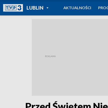
POWRÓT DO
LUBLIN
AKTUALNOŚCI
PRO
TVP REGIONY
Przed Świętem Nie