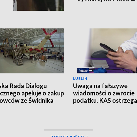
LUBLIN
ska Rada Dialogu
Uwaga na fałszywe
cznego apeluje o zakup
wiadomości o zwrocie
owców ze Świdnika
podatku. KAS ostrzeg
przed oszustwem
ZOBACZ WIĘCEJ