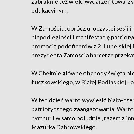
zabraknie też wielu wydarzeń towarzy
edukacyjnym.
W Zamościu, oprócz uroczystej sesji i
niepodległości i manifestację patriot
promocją podoficerów z 2. Lubelskiej
prezydenta Zamościa harcerze przeka
W Chełmie główne obchody święta niep
Łuczkowskiego, w Białej Podlaskiej - o
W ten dzień warto wywiesić biało-cze
patriotycznego zaangażowania. Warto t
hymnu” i w samo południe , razem z in
Mazurka Dąbrowskiego.