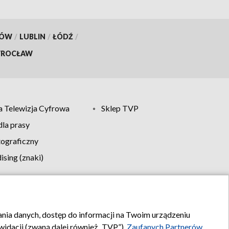
KÓW
/
LUBLIN
/
ŁÓDŹ
/
ROCŁAW
 Telewizja Cyfrowa
Sklep TVP
la prasy
tograficzny
sing (znaki)
klamy
Kontakt
rania danych, dostęp do informacji na Twoim urządzeniu
idacji (zwaną dalej również „TVP”),
Zaufanych Partnerów