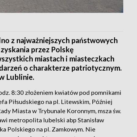
dno z najważniejszych państwowych
odzyskania przez Polskę
 wszystkich miastach i miasteczkach
darzeń o charakterze patriotycznym.
 Lublinie.
godz. 8:30 złożeniem kwiatów pod pomnikami
fa Piłsudskiego na pl. Litewskim, Później
 Rady Miasta w Trybunale Koronnym, msza św.
awi metropolita lubelski abp Stanisław
ska Polskiego na pl. Zamkowym. Nie