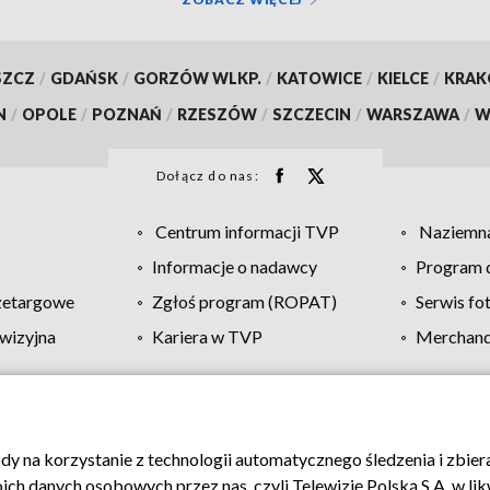
SZCZ
/
GDAŃSK
/
GORZÓW WLKP.
/
KATOWICE
/
KIELCE
/
KRA
N
/
OPOLE
/
POZNAŃ
/
RZESZÓW
/
SZCZECIN
/
WARSZAWA
/
W
Dołącz do nas:
Centrum informacji TVP
Naziemna
Informacje o nadawcy
Program d
zetargowe
Zgłoś program (ROPAT)
Serwis fo
wizyjna
Kariera w TVP
Merchandi
Polityka prywatności
Moje zgody
Pomoc
Biuro re
ody na korzystanie z technologii automatycznego śledzenia i zbie
 danych osobowych przez nas, czyli Telewizję Polską S.A. w likw