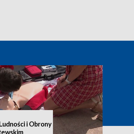
udności i Obrony
itewskim