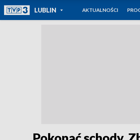
POWRÓT DO
LUBLIN
AKTUALNOŚCI
PRO
TVP REGIONY
Pokonać schody. Zb