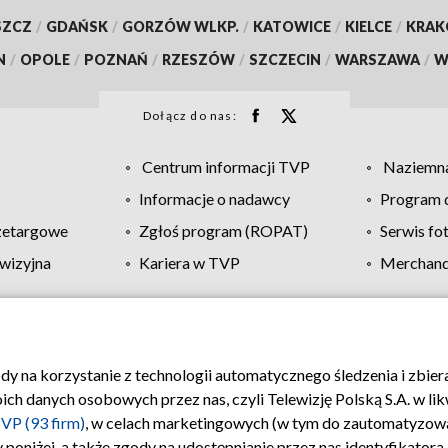
SZCZ
/
GDAŃSK
/
GORZÓW WLKP.
/
KATOWICE
/
KIELCE
/
KRA
N
/
OPOLE
/
POZNAŃ
/
RZESZÓW
/
SZCZECIN
/
WARSZAWA
/
W
Dołącz do nas:
Centrum informacji TVP
Naziemna
Informacje o nadawcy
Program d
zetargowe
Zgłoś program (ROPAT)
Serwis fo
wizyjna
Kariera w TVP
Merchandi
Polityka prywatności
Moje zgody
Pomoc
Biuro re
ody na korzystanie z technologii automatycznego śledzenia i zbie
 danych osobowych przez nas, czyli Telewizję Polską S.A. w likw
VP (93 firm)
, w celach marketingowych (w tym do zautomatyzow
 poniżej, a także zgody na udostępnianie przez nas identyfikator