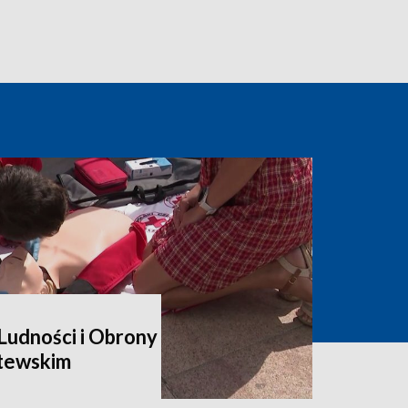
udności i Obrony
itewskim