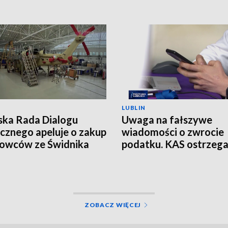
LUBLIN
ska Rada Dialogu
Uwaga na fałszywe
cznego apeluje o zakup
wiadomości o zwrocie
owców ze Świdnika
podatku. KAS ostrzeg
przed oszustwem
ZOBACZ WIĘCEJ