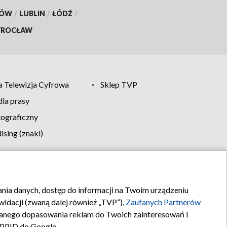
KÓW
/
LUBLIN
/
ŁÓDŹ
/
ROCŁAW
 Telewizja Cyfrowa
Sklep TVP
la prasy
tograficzny
sing (znaki)
klamy
Kontakt
rania danych, dostęp do informacji na Twoim urządzeniu
idacji (zwaną dalej również „TVP”),
Zaufanych Partnerów
anego dopasowania reklam do Twoich zainteresowań i
a PPID do Google.