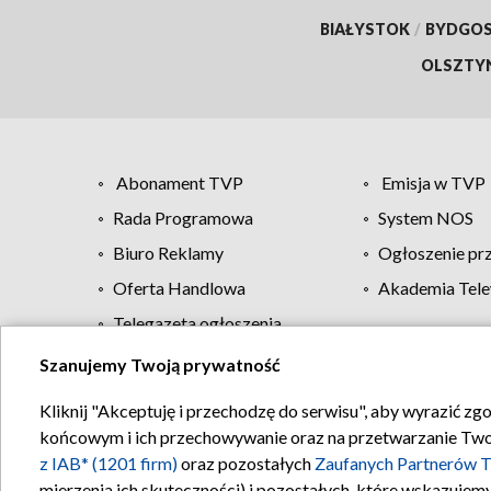
BIAŁYSTOK
/
BYDGO
OLSZTY
Abonament TVP
Emisja w TVP
Rada Programowa
System NOS
Biuro Reklamy
Ogłoszenie pr
Oferta Handlowa
Akademia Tele
Telegazeta ogłoszenia
Szanujemy Twoją prywatność
Regulamin TVP
Kliknij "Akceptuję i przechodzę do serwisu", aby wyrazić zg
końcowym i ich przechowywanie oraz na przetwarzanie Twoich
z IAB* (1201 firm)
oraz pozostałych
Zaufanych Partnerów T
mierzenia ich skuteczności) i pozostałych, które wskazujemy