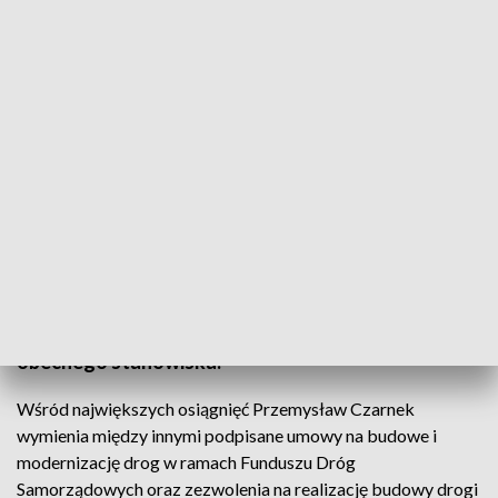
Podsumowanie kadencji wojewody lubelskiego
Wojewoda lubelski Przemysław Czarnek
podsumował 4 lata pracy w Urzędzie
Wojewódzkim. Po otrzymaniu mandatu posła
Przemysław Czarek musiał złożyć rezygnację z
obecnego stanowiska.
Wśród największych osiągnięć Przemysław Czarnek
wymienia między innymi podpisane umowy na budowe i
modernizację drog w ramach Funduszu Dróg
Samorządowych oraz zezwolenia na realizację budowy drogi