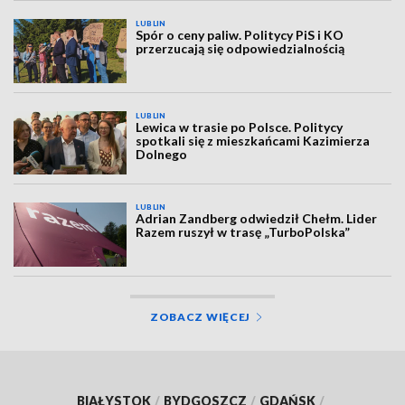
LUBLIN
Spór o ceny paliw. Politycy PiS i KO
przerzucają się odpowiedzialnością
LUBLIN
Lewica w trasie po Polsce. Politycy
spotkali się z mieszkańcami Kazimierza
Dolnego
LUBLIN
Adrian Zandberg odwiedził Chełm. Lider
Razem ruszył w trasę „TurboPolska”
ZOBACZ WIĘCEJ
BIAŁYSTOK
/
BYDGOSZCZ
/
GDAŃSK
/