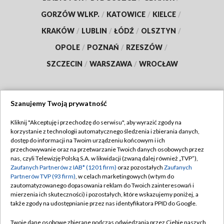
GORZÓW WLKP.
/
KATOWICE
/
KIELCE
/
KRAKÓW
/
LUBLIN
/
ŁÓDŹ
/
OLSZTYN
/
OPOLE
/
POZNAŃ
/
RZESZÓW
/
SZCZECIN
/
WARSZAWA
/
WROCŁAW
Szanujemy Twoją prywatność
Dołącz do nas:
Kliknij "Akceptuję i przechodzę do serwisu", aby wyrazić zgody na
korzystanie z technologii automatycznego śledzenia i zbierania danych,
TVP
dostęp do informacji na Twoim urządzeniu końcowym i ich
Abonament TVP
przechowywanie oraz na przetwarzanie Twoich danych osobowych przez
Regulamin TVP
nas, czyli Telewizję Polską S.A. w likwidacji (zwaną dalej również „TVP”),
Emisja w TVP
Polityka prywatności
Zaufanych Partnerów z IAB* (1201 firm)
oraz pozostałych
Zaufanych
Partnerów TVP (93 firm)
, w celach marketingowych (w tym do
Centrum informacji TVP
Moje zgody
zautomatyzowanego dopasowania reklam do Twoich zainteresowań i
mierzenia ich skuteczności) i pozostałych, które wskazujemy poniżej, a
Naziemna Telewizja Cyfrowa
Pomoc
także zgody na udostępnianie przez nas identyfikatora PPID do Google.
Sklep TVP
Biuro reklamy
Twoje dane osobowe zbierane podczas odwiedzania przez Ciebie naszych