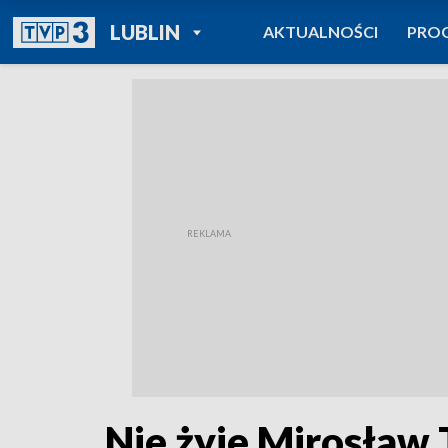
POWRÓT DO
LUBLIN
AKTUALNOŚCI
PRO
TVP REGIONY
Nie żyje Mirosław