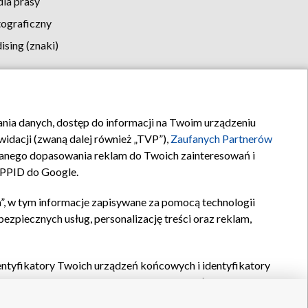
la prasy
tograficzny
sing (znaki)
klamy
Kontakt
rania danych, dostęp do informacji na Twoim urządzeniu
idacji (zwaną dalej również „TVP”),
Zaufanych Partnerów
anego dopasowania reklam do Twoich zainteresowań i
a PPID do Google.
”, w tym informacje zapisywane za pomocą technologii
zpiecznych usług, personalizację treści oraz reklam,
identyfikatory Twoich urządzeń końcowych i identyfikatory
P,
Zaufanych Partnerów z IAB
oraz pozostałych
Zaufanych
 wyboru podstawowych reklam, wyboru spersonalizowanych