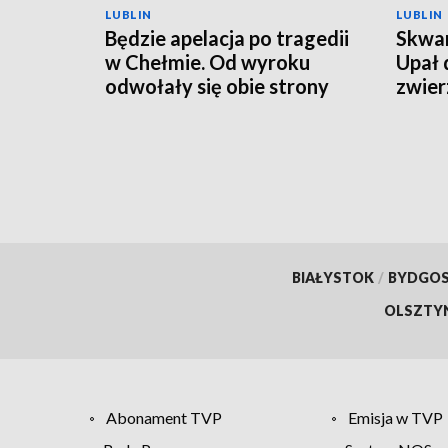
LUBLIN
LUBLIN
Będzie apelacja po tragedii
Skwar
w Chełmie. Od wyroku
Upał 
odwołały się obie strony
zwier
BIAŁYSTOK
/
BYDGO
OLSZTY
Abonament TVP
Emisja w TVP