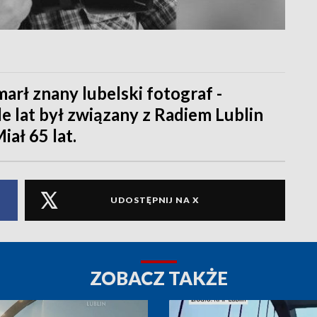
arł znany lubelski fotograf -
e lat był związany z Radiem Lublin
ał 65 lat.
UDOSTĘPNIJ NA X
ZOBACZ TAKŻE