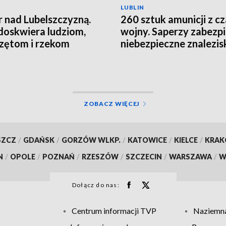
LUBLIN
 nad Lubelszczyzną.
260 sztuk amunicji z c
doskwiera ludziom,
wojny. Saperzy zabezpi
zętom i rzekom
niebezpieczne znalezis
ZOBACZ WIĘCEJ
SZCZ
/
GDAŃSK
/
GORZÓW WLKP.
/
KATOWICE
/
KIELCE
/
KRA
N
/
OPOLE
/
POZNAŃ
/
RZESZÓW
/
SZCZECIN
/
WARSZAWA
/
W
Dołącz do nas:
Centrum informacji TVP
Naziemna