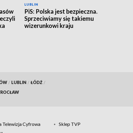
LUBLIN
zasów
PiS: Polska jest bezpieczna.
eczyli
Sprzeciwiamy się takiemu
ka
wizerunkowi kraju
KÓW
/
LUBLIN
/
ŁÓDŹ
/
ROCŁAW
 Telewizja Cyfrowa
Sklep TVP