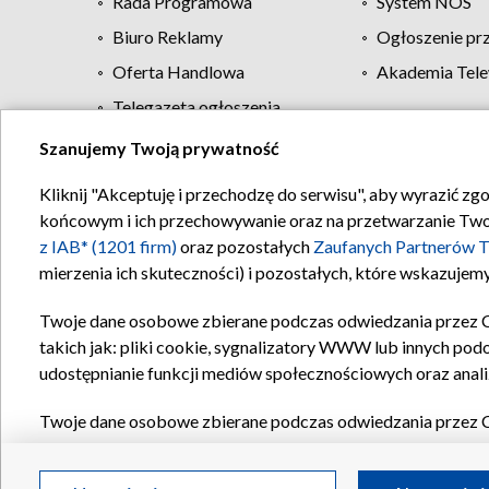
Rada Programowa
System NOS
Biuro Reklamy
Ogłoszenie pr
Oferta Handlowa
Akademia Tele
Telegazeta ogłoszenia
Szanujemy Twoją prywatność
Regulamin TVP
Kliknij "Akceptuję i przechodzę do serwisu", aby wyrazić zg
końcowym i ich przechowywanie oraz na przetwarzanie Twoich
z IAB* (1201 firm)
oraz pozostałych
Zaufanych Partnerów T
mierzenia ich skuteczności) i pozostałych, które wskazujemy
Twoje dane osobowe zbierane podczas odwiedzania przez 
takich jak: pliki cookie, sygnalizatory WWW lub innych pod
udostępnianie funkcji mediów społecznościowych oraz anali
Twoje dane osobowe zbierane podczas odwiedzania przez 
plików cookie, informacje o Twoich wyszukiwaniach w serwi
Partnerów TVP
dla realizacji następujących celów i funkc