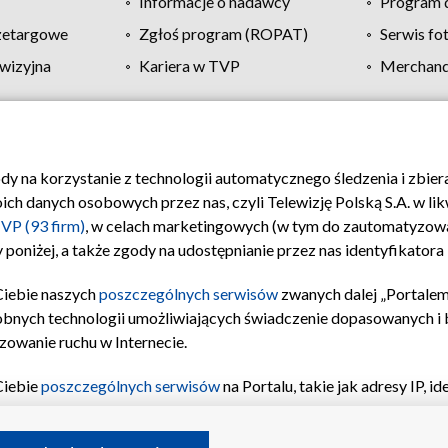
Informacje o nadawcy
Program d
zetargowe
Zgłoś program (ROPAT)
Serwis fo
wizyjna
Kariera w TVP
Merchandi
Polityka prywatności
Moje zgody
Pomoc
Biuro re
ody na korzystanie z technologii automatycznego śledzenia i zbie
 danych osobowych przez nas, czyli Telewizję Polską S.A. w likw
VP (93 firm)
, w celach marketingowych (w tym do zautomatyzow
 poniżej, a także zgody na udostępnianie przez nas identyfikator
Ciebie naszych
poszczególnych serwisów
zwanych dalej „Portalem
obnych technologii umożliwiających świadczenie dopasowanych i be
zowanie ruchu w Internecie.
Ciebie
poszczególnych serwisów
na Portalu, takie jak adresy IP, 
sach Portalu czy historia odwiedzin będą przetwarzane przez TV
ji: przechowywania informacji na urządzeniu lub dostęp do nich,
©2026 Telewizja Polska S.A. w likwidacji