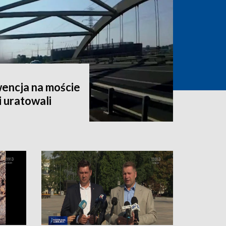
encja na moście
i uratowali