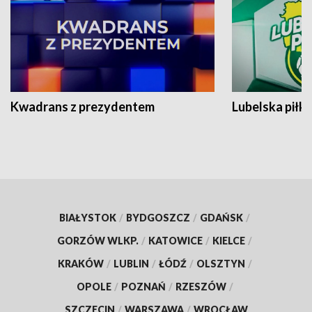
Kwadrans z prezydentem
Lubelska piłk
BIAŁYSTOK
/
BYDGOSZCZ
/
GDAŃSK
/
GORZÓW WLKP.
/
KATOWICE
/
KIELCE
/
KRAKÓW
/
LUBLIN
/
ŁÓDŹ
/
OLSZTYN
/
OPOLE
/
POZNAŃ
/
RZESZÓW
/
SZCZECIN
/
WARSZAWA
/
WROCŁAW