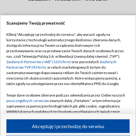
Szanujemy Twoją prywatność
Dołącz do nas:
Kliknij "Akceptuję i przechodzę do serwisu", aby wyrazić zgody na
korzystanie z technologii automatycznego śledzenia i zbierania danych,
TVP
dostęp do informacji na Twoim urządzeniu końcowym i ich
Abonament TVP
przechowywanie oraz na przetwarzanie Twoich danych osobowych przez
Regulamin TVP
nas, czyli Telewizję Polską S.A. w likwidacji (zwaną dalej również „TVP”),
Emisja w TVP
Polityka prywatności
Zaufanych Partnerów z IAB* (1201 firm)
oraz pozostałych
Zaufanych
Partnerów TVP (93 firm)
, w celach marketingowych (w tym do
Centrum informacji TVP
Moje zgody
zautomatyzowanego dopasowania reklam do Twoich zainteresowań i
mierzenia ich skuteczności) i pozostałych, które wskazujemy poniżej, a
Naziemna Telewizja Cyfrowa
Pomoc
także zgody na udostępnianie przez nas identyfikatora PPID do Google.
Sklep TVP
Biuro reklamy
Twoje dane osobowe zbierane podczas odwiedzania przez Ciebie naszych
Rada Programowa
Kontakt
poszczególnych serwisów
zwanych dalej „Portalem”, w tym informacje
zapisywane za pomocą technologii takich jak: pliki cookie, sygnalizatory
System NOS
WWW lub innych podobnych technologii umożliwiających świadczenie
dopasowanych i bezpiecznych usług, personalizację treści oraz reklam,
Informacje o nadawcy
Kanały
udostępnianie funkcji mediów społecznościowych oraz analizowanie
Akceptuję i przechodzę do serwisu
ruchu w Internecie.
Program dla prasy
©2026 Telewizja Polska S.A. w likwidacji