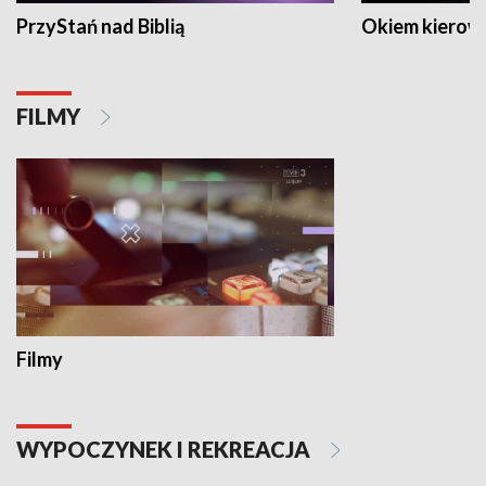
PrzyStań nad Biblią
Okiem kierow
FILMY
Filmy
WYPOCZYNEK I REKREACJA