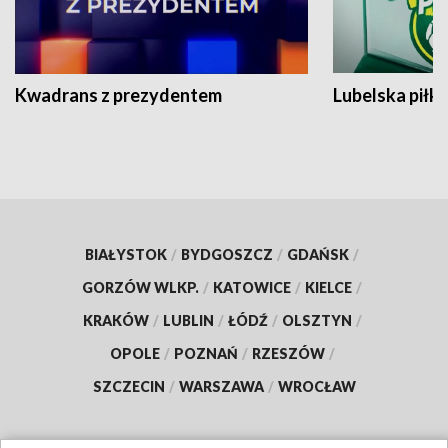
Kwadrans z prezydentem
Lubelska piłk
BIAŁYSTOK
/
BYDGOSZCZ
/
GDAŃSK
/
GORZÓW WLKP.
/
KATOWICE
/
KIELCE
/
KRAKÓW
/
LUBLIN
/
ŁÓDŹ
/
OLSZTYN
/
OPOLE
/
POZNAŃ
/
RZESZÓW
/
SZCZECIN
/
WARSZAWA
/
WROCŁAW