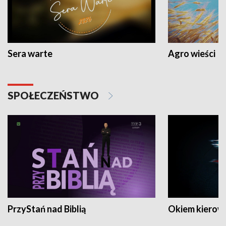
Sera warte
Agro wieści
SPOŁECZEŃSTWO
PrzyStań nad Biblią
Okiem kierow