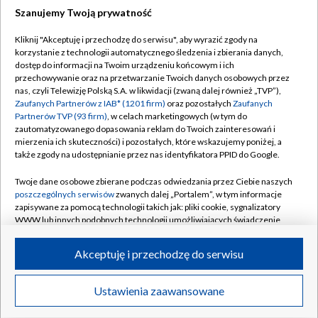
Szanujemy Twoją prywatność
Dołącz do nas:
Kliknij "Akceptuję i przechodzę do serwisu", aby wyrazić zgody na
korzystanie z technologii automatycznego śledzenia i zbierania danych,
TVP
dostęp do informacji na Twoim urządzeniu końcowym i ich
Abonament TVP
przechowywanie oraz na przetwarzanie Twoich danych osobowych przez
Regulamin TVP
nas, czyli Telewizję Polską S.A. w likwidacji (zwaną dalej również „TVP”),
Emisja w TVP
Polityka prywatności
Zaufanych Partnerów z IAB* (1201 firm)
oraz pozostałych
Zaufanych
Partnerów TVP (93 firm)
, w celach marketingowych (w tym do
Centrum informacji TVP
Moje zgody
zautomatyzowanego dopasowania reklam do Twoich zainteresowań i
mierzenia ich skuteczności) i pozostałych, które wskazujemy poniżej, a
Naziemna Telewizja Cyfrowa
Pomoc
także zgody na udostępnianie przez nas identyfikatora PPID do Google.
Sklep TVP
Biuro reklamy
Twoje dane osobowe zbierane podczas odwiedzania przez Ciebie naszych
Rada Programowa
Kontakt
poszczególnych serwisów
zwanych dalej „Portalem”, w tym informacje
zapisywane za pomocą technologii takich jak: pliki cookie, sygnalizatory
System NOS
WWW lub innych podobnych technologii umożliwiających świadczenie
dopasowanych i bezpiecznych usług, personalizację treści oraz reklam,
Informacje o nadawcy
Kanały
udostępnianie funkcji mediów społecznościowych oraz analizowanie
Akceptuję i przechodzę do serwisu
ruchu w Internecie.
Program dla prasy
©2026 Telewizja Polska S.A. w likwidacji
Biuro Reklamy
Twoje dane osobowe zbierane podczas odwiedzania przez Ciebie
Ustawienia zaawansowane
poszczególnych serwisów
na Portalu, takie jak adresy IP, identyfikatory
Ogłoszenie przetargowe
Twoich urządzeń końcowych i identyfikatory plików cookie, informacje o