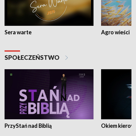
Sera warte
Agro wieści
SPOŁECZEŃSTWO
PrzyStań nad Biblią
Okiem kierow