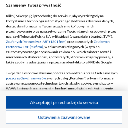
Szanujemy Twoją prywatność
Dołącz do nas:
Kliknij "Akceptuję i przechodzę do serwisu", aby wyrazić zgody na
korzystanie z technologii automatycznego śledzenia i zbierania danych,
TVP
dostęp do informacji na Twoim urządzeniu końcowym i ich
Abonament TVP
przechowywanie oraz na przetwarzanie Twoich danych osobowych przez
Regulamin TVP
nas, czyli Telewizję Polską S.A. w likwidacji (zwaną dalej również „TVP”),
Emisja w TVP
Polityka prywatności
Zaufanych Partnerów z IAB* (1201 firm)
oraz pozostałych
Zaufanych
Partnerów TVP (93 firm)
, w celach marketingowych (w tym do
Centrum informacji TVP
Moje zgody
zautomatyzowanego dopasowania reklam do Twoich zainteresowań i
mierzenia ich skuteczności) i pozostałych, które wskazujemy poniżej, a
Naziemna Telewizja Cyfrowa
Pomoc
także zgody na udostępnianie przez nas identyfikatora PPID do Google.
Sklep TVP
Biuro reklamy
Twoje dane osobowe zbierane podczas odwiedzania przez Ciebie naszych
Rada Programowa
Kontakt
poszczególnych serwisów
zwanych dalej „Portalem”, w tym informacje
zapisywane za pomocą technologii takich jak: pliki cookie, sygnalizatory
System NOS
WWW lub innych podobnych technologii umożliwiających świadczenie
dopasowanych i bezpiecznych usług, personalizację treści oraz reklam,
Informacje o nadawcy
Kanały
udostępnianie funkcji mediów społecznościowych oraz analizowanie
Akceptuję i przechodzę do serwisu
ruchu w Internecie.
Program dla prasy
©2026 Telewizja Polska S.A. w likwidacji
Biuro Reklamy
Twoje dane osobowe zbierane podczas odwiedzania przez Ciebie
Ustawienia zaawansowane
poszczególnych serwisów
na Portalu, takie jak adresy IP, identyfikatory
Ogłoszenie przetargowe
Twoich urządzeń końcowych i identyfikatory plików cookie, informacje o