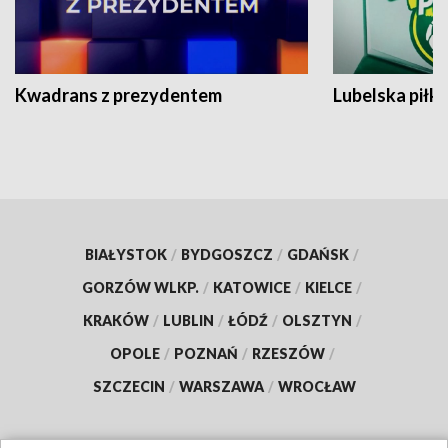
Kwadrans z prezydentem
Lubelska piłk
BIAŁYSTOK
/
BYDGOSZCZ
/
GDAŃSK
/
GORZÓW WLKP.
/
KATOWICE
/
KIELCE
/
KRAKÓW
/
LUBLIN
/
ŁÓDŹ
/
OLSZTYN
/
OPOLE
/
POZNAŃ
/
RZESZÓW
/
SZCZECIN
/
WARSZAWA
/
WROCŁAW