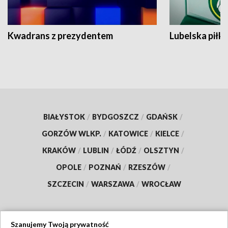
Kwadrans z prezydentem
Lubelska piłk
BIAŁYSTOK
/
BYDGOSZCZ
/
GDAŃSK
/
GORZÓW WLKP.
/
KATOWICE
/
KIELCE
/
KRAKÓW
/
LUBLIN
/
ŁÓDŹ
/
OLSZTYN
/
OPOLE
/
POZNAŃ
/
RZESZÓW
/
SZCZECIN
/
WARSZAWA
/
WROCŁAW
Szanujemy Twoją prywatność