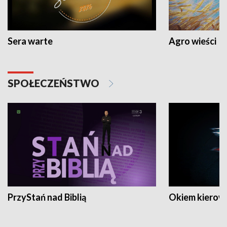
Sera warte
Agro wieści
SPOŁECZEŃSTWO
PrzyStań nad Biblią
Okiem kierow