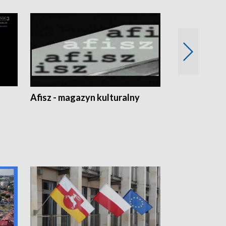
Afisz - magazyn kulturalny
Zobacz, co s