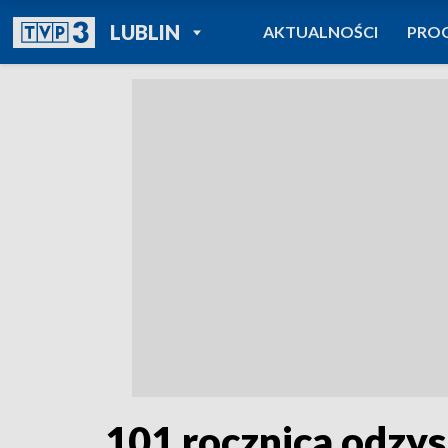
POWRÓT DO
LUBLIN
AKTUALNOŚCI
PRO
TVP REGIONY
101 rocznica odzys