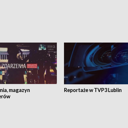
nia, magazyn
Reportaże w TVP3 Lublin
erów