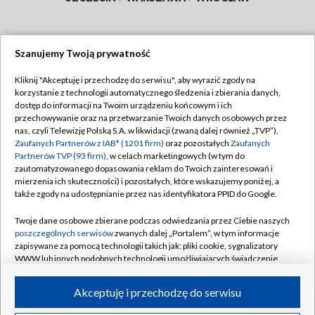
Szanujemy Twoją prywatność
Dołącz do nas:
Kliknij "Akceptuję i przechodzę do serwisu", aby wyrazić zgody na
korzystanie z technologii automatycznego śledzenia i zbierania danych,
TVP
dostęp do informacji na Twoim urządzeniu końcowym i ich
Abonament TVP
przechowywanie oraz na przetwarzanie Twoich danych osobowych przez
Regulamin TVP
nas, czyli Telewizję Polską S.A. w likwidacji (zwaną dalej również „TVP”),
Emisja w TVP
Polityka prywatności
Zaufanych Partnerów z IAB* (1201 firm)
oraz pozostałych
Zaufanych
Partnerów TVP (93 firm)
, w celach marketingowych (w tym do
Centrum informacji TVP
Moje zgody
zautomatyzowanego dopasowania reklam do Twoich zainteresowań i
mierzenia ich skuteczności) i pozostałych, które wskazujemy poniżej, a
Naziemna Telewizja Cyfrowa
Pomoc
także zgody na udostępnianie przez nas identyfikatora PPID do Google.
Sklep TVP
Biuro reklamy
Twoje dane osobowe zbierane podczas odwiedzania przez Ciebie naszych
Rada Programowa
Kontakt
poszczególnych serwisów
zwanych dalej „Portalem”, w tym informacje
zapisywane za pomocą technologii takich jak: pliki cookie, sygnalizatory
System NOS
WWW lub innych podobnych technologii umożliwiających świadczenie
dopasowanych i bezpiecznych usług, personalizację treści oraz reklam,
Informacje o nadawcy
Kanały
udostępnianie funkcji mediów społecznościowych oraz analizowanie
Akceptuję i przechodzę do serwisu
ruchu w Internecie.
Program dla prasy
©2026 Telewizja Polska S.A. w likwidacji