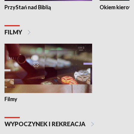
PrzyStań nad Biblią
Okiem kierow
FILMY
Filmy
WYPOCZYNEK I REKREACJA