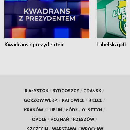
Kwadrans z prezydentem
Lubelska piłk
BIAŁYSTOK
/
BYDGOSZCZ
/
GDAŃSK
/
GORZÓW WLKP.
/
KATOWICE
/
KIELCE
/
KRAKÓW
/
LUBLIN
/
ŁÓDŹ
/
OLSZTYN
/
OPOLE
/
POZNAŃ
/
RZESZÓW
/
SZCZECIN
/
WARSZAWA
/
WROCŁAW