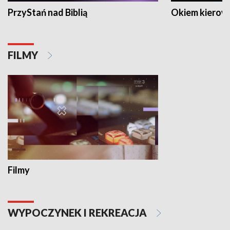
PrzyStań nad Biblią
Okiem kierow
FILMY
Filmy
WYPOCZYNEK I REKREACJA