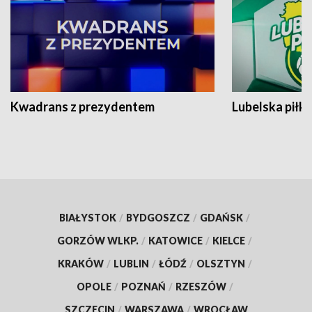
Kwadrans z prezydentem
Lubelska piłk
BIAŁYSTOK
/
BYDGOSZCZ
/
GDAŃSK
/
GORZÓW WLKP.
/
KATOWICE
/
KIELCE
/
KRAKÓW
/
LUBLIN
/
ŁÓDŹ
/
OLSZTYN
/
OPOLE
/
POZNAŃ
/
RZESZÓW
/
SZCZECIN
/
WARSZAWA
/
WROCŁAW