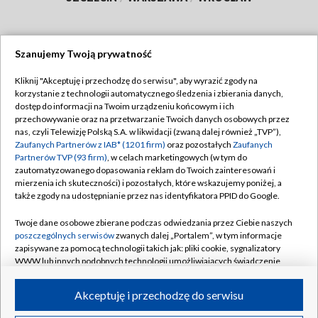
Szanujemy Twoją prywatność
Dołącz do nas:
Kliknij "Akceptuję i przechodzę do serwisu", aby wyrazić zgody na
korzystanie z technologii automatycznego śledzenia i zbierania danych,
TVP
dostęp do informacji na Twoim urządzeniu końcowym i ich
Abonament TVP
przechowywanie oraz na przetwarzanie Twoich danych osobowych przez
Regulamin TVP
nas, czyli Telewizję Polską S.A. w likwidacji (zwaną dalej również „TVP”),
Emisja w TVP
Polityka prywatności
Zaufanych Partnerów z IAB* (1201 firm)
oraz pozostałych
Zaufanych
Partnerów TVP (93 firm)
, w celach marketingowych (w tym do
Centrum informacji TVP
Moje zgody
zautomatyzowanego dopasowania reklam do Twoich zainteresowań i
mierzenia ich skuteczności) i pozostałych, które wskazujemy poniżej, a
Naziemna Telewizja Cyfrowa
Pomoc
także zgody na udostępnianie przez nas identyfikatora PPID do Google.
Sklep TVP
Biuro reklamy
Twoje dane osobowe zbierane podczas odwiedzania przez Ciebie naszych
Rada Programowa
Kontakt
poszczególnych serwisów
zwanych dalej „Portalem”, w tym informacje
zapisywane za pomocą technologii takich jak: pliki cookie, sygnalizatory
System NOS
WWW lub innych podobnych technologii umożliwiających świadczenie
dopasowanych i bezpiecznych usług, personalizację treści oraz reklam,
Informacje o nadawcy
Kanały
udostępnianie funkcji mediów społecznościowych oraz analizowanie
Akceptuję i przechodzę do serwisu
ruchu w Internecie.
Program dla prasy
©2026 Telewizja Polska S.A. w likwidacji