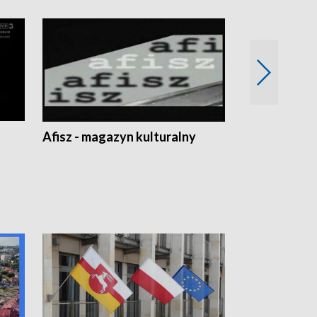
Afisz - magazyn kulturalny
Zobacz, co s