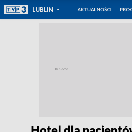
POWRÓT DO
LUBLIN
AKTUALNOŚCI
PRO
TVP REGIONY
Hotel dla pacjent