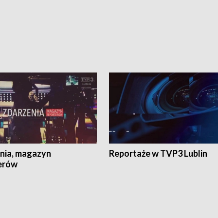
nia, magazyn
Reportaże w TVP3 Lublin
erów