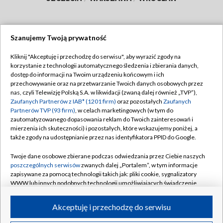
Szanujemy Twoją prywatność
Dołącz do nas:
Kliknij "Akceptuję i przechodzę do serwisu", aby wyrazić zgody na
korzystanie z technologii automatycznego śledzenia i zbierania danych,
TVP
dostęp do informacji na Twoim urządzeniu końcowym i ich
Abonament TVP
przechowywanie oraz na przetwarzanie Twoich danych osobowych przez
Regulamin TVP
nas, czyli Telewizję Polską S.A. w likwidacji (zwaną dalej również „TVP”),
Emisja w TVP
Polityka prywatności
Zaufanych Partnerów z IAB* (1201 firm)
oraz pozostałych
Zaufanych
Partnerów TVP (93 firm)
, w celach marketingowych (w tym do
Centrum informacji TVP
Moje zgody
zautomatyzowanego dopasowania reklam do Twoich zainteresowań i
mierzenia ich skuteczności) i pozostałych, które wskazujemy poniżej, a
Naziemna Telewizja Cyfrowa
Pomoc
także zgody na udostępnianie przez nas identyfikatora PPID do Google.
Sklep TVP
Biuro reklamy
Twoje dane osobowe zbierane podczas odwiedzania przez Ciebie naszych
Rada Programowa
Kontakt
poszczególnych serwisów
zwanych dalej „Portalem”, w tym informacje
zapisywane za pomocą technologii takich jak: pliki cookie, sygnalizatory
System NOS
WWW lub innych podobnych technologii umożliwiających świadczenie
dopasowanych i bezpiecznych usług, personalizację treści oraz reklam,
Informacje o nadawcy
Kanały
udostępnianie funkcji mediów społecznościowych oraz analizowanie
Akceptuję i przechodzę do serwisu
ruchu w Internecie.
Program dla prasy
©2026 Telewizja Polska S.A. w likwidacji