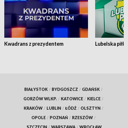
Kwadrans z prezydentem
Lubelska piłk
BIAŁYSTOK
/
BYDGOSZCZ
/
GDAŃSK
/
GORZÓW WLKP.
/
KATOWICE
/
KIELCE
/
KRAKÓW
/
LUBLIN
/
ŁÓDŹ
/
OLSZTYN
/
OPOLE
/
POZNAŃ
/
RZESZÓW
/
SZCZECIN
/
WARSZAWA
/
WROCŁAW