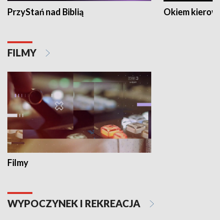
PrzyStań nad Biblią
Okiem kierow
FILMY
Filmy
WYPOCZYNEK I REKREACJA