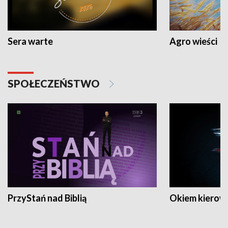
Sera warte
Agro wieści
SPOŁECZEŃSTWO
PrzyStań nad Biblią
Okiem kierow