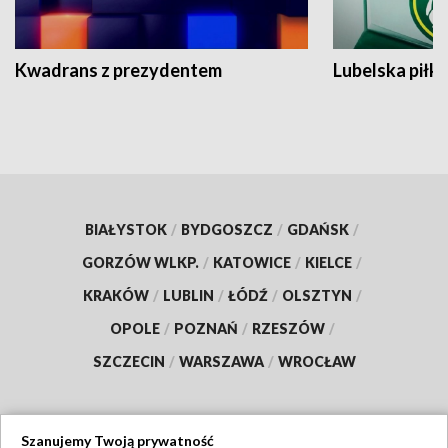
Kwadrans z prezydentem
Lubelska piłk
BIAŁYSTOK
/
BYDGOSZCZ
/
GDAŃSK
/
GORZÓW WLKP.
/
KATOWICE
/
KIELCE
/
KRAKÓW
/
LUBLIN
/
ŁÓDŹ
/
OLSZTYN
/
OPOLE
/
POZNAŃ
/
RZESZÓW
/
SZCZECIN
/
WARSZAWA
/
WROCŁAW
Szanujemy Twoją prywatność