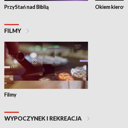
PrzyStań nad Biblią
Okiem kierow
FILMY
Filmy
WYPOCZYNEK I REKREACJA