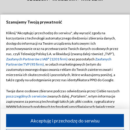
Szanujemy Twoją prywatność
Dołącz do nas:
Kliknij "Akceptuję i przechodzę do serwisu", aby wyrazić zgody na
korzystanie z technologii automatycznego śledzenia i zbierania danych,
TVP
dostęp do informacji na Twoim urządzeniu końcowym i ich
Abonament TVP
przechowywanie oraz na przetwarzanie Twoich danych osobowych przez
Regulamin TVP
nas, czyli Telewizję Polską S.A. w likwidacji (zwaną dalej również „TVP”),
Emisja w TVP
Polityka prywatności
Zaufanych Partnerów z IAB* (1201 firm)
oraz pozostałych
Zaufanych
Partnerów TVP (93 firm)
, w celach marketingowych (w tym do
Centrum informacji TVP
Moje zgody
zautomatyzowanego dopasowania reklam do Twoich zainteresowań i
mierzenia ich skuteczności) i pozostałych, które wskazujemy poniżej, a
Naziemna Telewizja Cyfrowa
Pomoc
także zgody na udostępnianie przez nas identyfikatora PPID do Google.
Sklep TVP
Biuro reklamy
Twoje dane osobowe zbierane podczas odwiedzania przez Ciebie naszych
Rada Programowa
Kontakt
poszczególnych serwisów
zwanych dalej „Portalem”, w tym informacje
zapisywane za pomocą technologii takich jak: pliki cookie, sygnalizatory
System NOS
WWW lub innych podobnych technologii umożliwiających świadczenie
dopasowanych i bezpiecznych usług, personalizację treści oraz reklam,
Informacje o nadawcy
Kanały
udostępnianie funkcji mediów społecznościowych oraz analizowanie
Akceptuję i przechodzę do serwisu
ruchu w Internecie.
Program dla prasy
©2026 Telewizja Polska S.A. w likwidacji