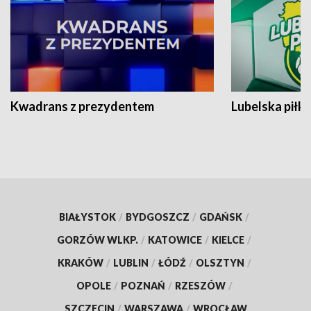
Kwadrans z prezydentem
Lubelska piłk
BIAŁYSTOK
/
BYDGOSZCZ
/
GDAŃSK
/
GORZÓW WLKP.
/
KATOWICE
/
KIELCE
/
KRAKÓW
/
LUBLIN
/
ŁÓDŹ
/
OLSZTYN
/
OPOLE
/
POZNAŃ
/
RZESZÓW
/
SZCZECIN
/
WARSZAWA
/
WROCŁAW