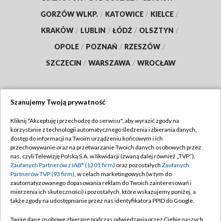
GORZÓW WLKP.
/
KATOWICE
/
KIELCE
/
KRAKÓW
/
LUBLIN
/
ŁÓDŹ
/
OLSZTYN
/
OPOLE
/
POZNAŃ
/
RZESZÓW
/
SZCZECIN
/
WARSZAWA
/
WROCŁAW
Szanujemy Twoją prywatność
Dołącz do nas:
Kliknij "Akceptuję i przechodzę do serwisu", aby wyrazić zgody na
korzystanie z technologii automatycznego śledzenia i zbierania danych,
TVP
dostęp do informacji na Twoim urządzeniu końcowym i ich
Abonament TVP
przechowywanie oraz na przetwarzanie Twoich danych osobowych przez
Regulamin TVP
nas, czyli Telewizję Polską S.A. w likwidacji (zwaną dalej również „TVP”),
Emisja w TVP
Polityka prywatności
Zaufanych Partnerów z IAB* (1201 firm)
oraz pozostałych
Zaufanych
Partnerów TVP (93 firm)
, w celach marketingowych (w tym do
Centrum informacji TVP
Moje zgody
zautomatyzowanego dopasowania reklam do Twoich zainteresowań i
mierzenia ich skuteczności) i pozostałych, które wskazujemy poniżej, a
Naziemna Telewizja Cyfrowa
Pomoc
także zgody na udostępnianie przez nas identyfikatora PPID do Google.
Sklep TVP
Biuro reklamy
Twoje dane osobowe zbierane podczas odwiedzania przez Ciebie naszych