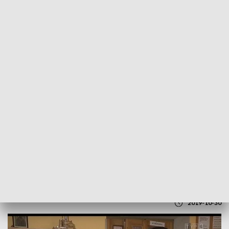
POWRÓT DO
LUBLIN
TVP REGIONY
Pomoc dla podopiecznych Bractwa
Miłosierdzia im. św. Brata Alberta w
Lublinie
2019-10-30