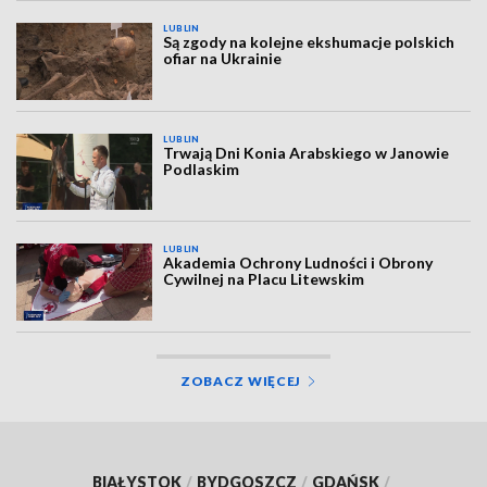
LUBLIN
Są zgody na kolejne ekshumacje polskich
ofiar na Ukrainie
LUBLIN
Trwają Dni Konia Arabskiego w Janowie
Podlaskim
LUBLIN
Akademia Ochrony Ludności i Obrony
Cywilnej na Placu Litewskim
ZOBACZ WIĘCEJ
BIAŁYSTOK
/
BYDGOSZCZ
/
GDAŃSK
/