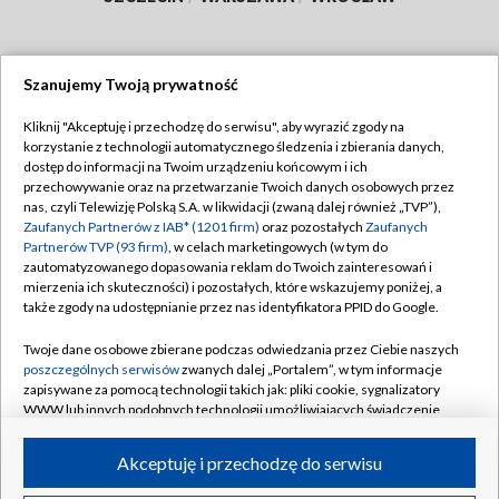
Szanujemy Twoją prywatność
Dołącz do nas:
Kliknij "Akceptuję i przechodzę do serwisu", aby wyrazić zgody na
korzystanie z technologii automatycznego śledzenia i zbierania danych,
TVP
dostęp do informacji na Twoim urządzeniu końcowym i ich
Abonament TVP
przechowywanie oraz na przetwarzanie Twoich danych osobowych przez
Regulamin TVP
nas, czyli Telewizję Polską S.A. w likwidacji (zwaną dalej również „TVP”),
Emisja w TVP
Polityka prywatności
Zaufanych Partnerów z IAB* (1201 firm)
oraz pozostałych
Zaufanych
Partnerów TVP (93 firm)
, w celach marketingowych (w tym do
Centrum informacji TVP
Moje zgody
zautomatyzowanego dopasowania reklam do Twoich zainteresowań i
mierzenia ich skuteczności) i pozostałych, które wskazujemy poniżej, a
Naziemna Telewizja Cyfrowa
Pomoc
także zgody na udostępnianie przez nas identyfikatora PPID do Google.
Sklep TVP
Biuro reklamy
Twoje dane osobowe zbierane podczas odwiedzania przez Ciebie naszych
Rada Programowa
Kontakt
poszczególnych serwisów
zwanych dalej „Portalem”, w tym informacje
zapisywane za pomocą technologii takich jak: pliki cookie, sygnalizatory
System NOS
WWW lub innych podobnych technologii umożliwiających świadczenie
dopasowanych i bezpiecznych usług, personalizację treści oraz reklam,
Informacje o nadawcy
Kanały
udostępnianie funkcji mediów społecznościowych oraz analizowanie
Akceptuję i przechodzę do serwisu
ruchu w Internecie.
Program dla prasy
©2026 Telewizja Polska S.A. w likwidacji