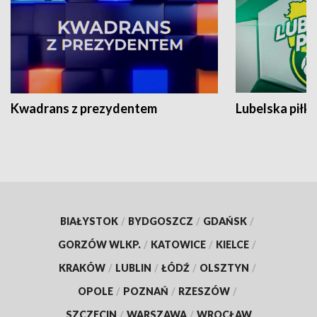
Kwadrans z prezydentem
Lubelska piłk
BIAŁYSTOK
/
BYDGOSZCZ
/
GDAŃSK
/
GORZÓW WLKP.
/
KATOWICE
/
KIELCE
/
KRAKÓW
/
LUBLIN
/
ŁÓDŹ
/
OLSZTYN
/
OPOLE
/
POZNAŃ
/
RZESZÓW
/
SZCZECIN
/
WARSZAWA
/
WROCŁAW