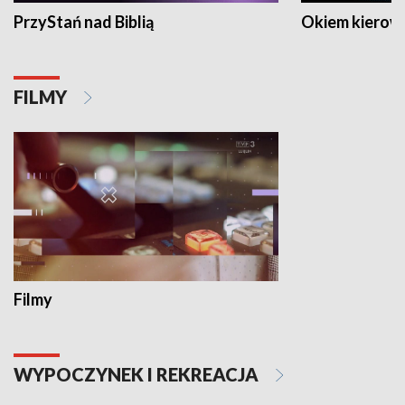
PrzyStań nad Biblią
Okiem kierow
FILMY
Filmy
WYPOCZYNEK I REKREACJA