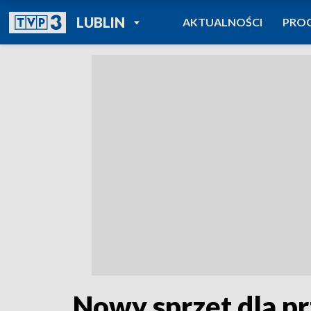
POWRÓT DO
LUBLIN
AKTUALNOŚCI
PRO
TVP REGIONY
Nowy sprzęt dla pr