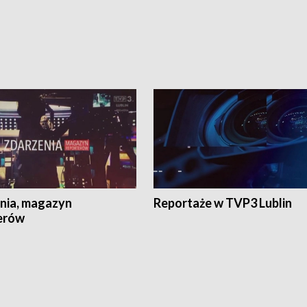
nia, magazyn
Reportaże w TVP3 Lublin
erów