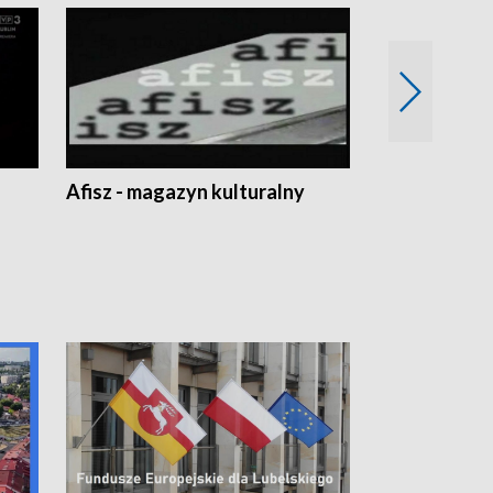
Afisz - magazyn kulturalny
Zobacz, co s