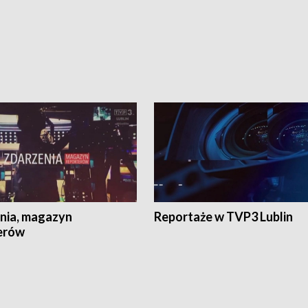
nia, magazyn
Reportaże w TVP3 Lublin
erów