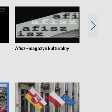
Afisz - magazyn kulturalny
Zobacz, co s