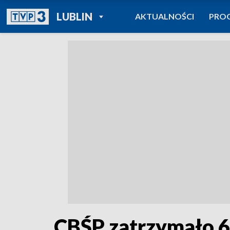
POWRÓT DO
LUBLIN
AKTUALNOŚCI
PRO
TVP REGIONY
CBŚP zatrzymało 6