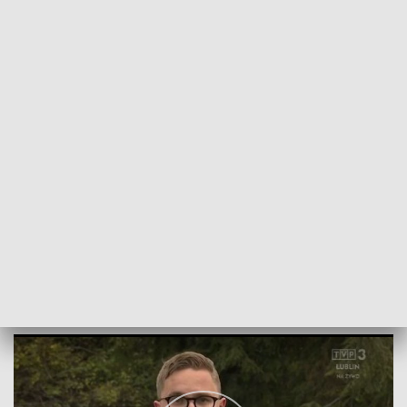
POWRÓT DO
LUBLIN
TVP REGIONY
Najcenniejsze drewno z lubelskich lasów
2019-10-28