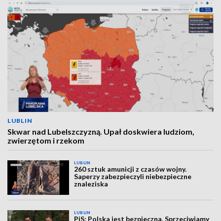
LUBLIN
Skwar nad Lubelszczyzną. Upał doskwiera ludziom,
zwierzętom i rzekom
LUBLIN
260 sztuk amunicji z czasów wojny.
Saperzy zabezpieczyli niebezpieczne
znaleziska
LUBLIN
PiS: Polska jest bezpieczna. Sprzeciwiamy