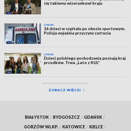
się takiemu wizerunkowi kraju
LUBLIN
16 dzieci w szpitalu po obozie sportowym.
Policja wyjaśnia przyczyny zatrucia
LUBLIN
Dzieci polskiego pochodzenia poznają kraj
przodków. Trwa „Lato z KUL”
ZOBACZ WIĘCEJ
BIAŁYSTOK
/
BYDGOSZCZ
/
GDAŃSK
/
GORZÓW WLKP.
/
KATOWICE
/
KIELCE
/