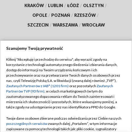
KRAKÓW
/
LUBLIN
/
ŁÓDŹ
/
OLSZTYN
/
OPOLE
/
POZNAŃ
/
RZESZÓW
/
SZCZECIN
/
WARSZAWA
/
WROCŁAW
Szanujemy Twoją prywatność
Dołącz do nas:
Kliknij "Akceptuję i przechodzę do serwisu", aby wyrazić zgody na
korzystanie z technologii automatycznego śledzenia i zbierania danych,
TVP
dostęp do informacji na Twoim urządzeniu końcowym i ich
Abonament TVP
przechowywanie oraz na przetwarzanie Twoich danych osobowych przez
Regulamin TVP
nas, czyli Telewizję Polską S.A. w likwidacji (zwaną dalej również „TVP”),
Emisja w TVP
Polityka prywatności
Zaufanych Partnerów z IAB* (1201 firm)
oraz pozostałych
Zaufanych
Partnerów TVP (93 firm)
, w celach marketingowych (w tym do
Centrum informacji TVP
Moje zgody
zautomatyzowanego dopasowania reklam do Twoich zainteresowań i
mierzenia ich skuteczności) i pozostałych, które wskazujemy poniżej, a
Naziemna Telewizja Cyfrowa
Pomoc
także zgody na udostępnianie przez nas identyfikatora PPID do Google.
Sklep TVP
Biuro reklamy
Twoje dane osobowe zbierane podczas odwiedzania przez Ciebie naszych
Rada Programowa
Kontakt
poszczególnych serwisów
zwanych dalej „Portalem”, w tym informacje
zapisywane za pomocą technologii takich jak: pliki cookie, sygnalizatory