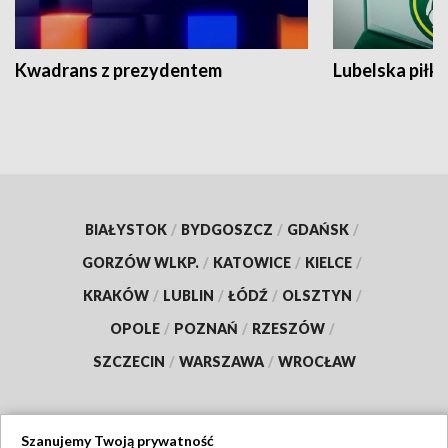
Kwadrans z prezydentem
Lubelska piłk
BIAŁYSTOK
/
BYDGOSZCZ
/
GDAŃSK
/
GORZÓW WLKP.
/
KATOWICE
/
KIELCE
/
KRAKÓW
/
LUBLIN
/
ŁÓDŹ
/
OLSZTYN
/
OPOLE
/
POZNAŃ
/
RZESZÓW
/
SZCZECIN
/
WARSZAWA
/
WROCŁAW
Szanujemy Twoją prywatność