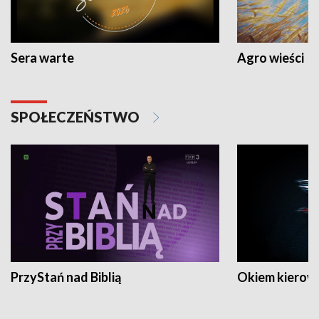
Sera warte
Agro wieści
SPOŁECZEŃSTWO
PrzyStań nad Biblią
Okiem kierow