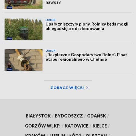
nawozy
LUBLIN
Upały zniszczyły plony. Rolnicy będą mogli
ubiegać się o odszkodowania
LUBLIN
„Bezpieczne Gospodarstwo Rolne”. Finał
etapu regionalnego w Chełmie
ZOBACZ WIĘCEJ
BIAŁYSTOK
/
BYDGOSZCZ
/
GDAŃSK
/
GORZÓW WLKP.
/
KATOWICE
/
KIELCE
/
KRAKÓW
/
LUBLIN
/
ŁÓDŹ
/
OLSZTYN
/