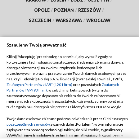
OPOLE
/
POZNAŃ
/
RZESZÓW
/
SZCZECIN
/
WARSZAWA
/
WROCŁAW
Szanujemy Twoją prywatność
Dołącz do nas:
Kliknij "Akceptuję i przechodzę do serwisu", aby wyrazić zgody na
korzystanie z technologii automatycznego śledzenia i zbierania danych,
TVP
dostęp do informacji na Twoim urządzeniu końcowym i ich
Abonament TVP
przechowywanie oraz na przetwarzanie Twoich danych osobowych przez
Regulamin TVP
nas, czyli Telewizję Polską S.A. w likwidacji (zwaną dalej również „TVP”),
Emisja w TVP
Polityka prywatności
Zaufanych Partnerów z IAB* (1201 firm)
oraz pozostałych
Zaufanych
Partnerów TVP (93 firm)
, w celach marketingowych (w tym do
Centrum informacji TVP
Moje zgody
zautomatyzowanego dopasowania reklam do Twoich zainteresowań i
mierzenia ich skuteczności) i pozostałych, które wskazujemy poniżej, a
Naziemna Telewizja Cyfrowa
Pomoc
także zgody na udostępnianie przez nas identyfikatora PPID do Google.
Sklep TVP
Biuro reklamy
Twoje dane osobowe zbierane podczas odwiedzania przez Ciebie naszych
Rada Programowa
Kontakt
poszczególnych serwisów
zwanych dalej „Portalem”, w tym informacje
zapisywane za pomocą technologii takich jak: pliki cookie, sygnalizatory
System NOS
WWW lub innych podobnych technologii umożliwiających świadczenie