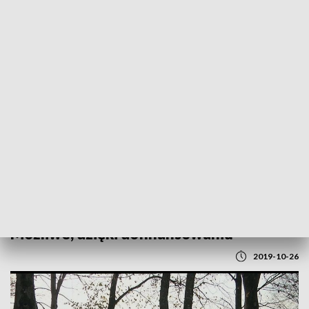
POWRÓT DO
LUBLIN
TVP REGIONY
Nowe inwestycje w Krasnobrodzie.
Możliwe, dzięki dofinansowaniu
2019-10-26