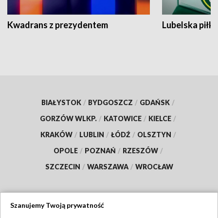
Kwadrans z prezydentem
Lubelska piłk
BIAŁYSTOK
/
BYDGOSZCZ
/
GDAŃSK
/
GORZÓW WLKP.
/
KATOWICE
/
KIELCE
/
KRAKÓW
/
LUBLIN
/
ŁÓDŹ
/
OLSZTYN
/
OPOLE
/
POZNAŃ
/
RZESZÓW
/
SZCZECIN
/
WARSZAWA
/
WROCŁAW
Szanujemy Twoją prywatność
Dołącz do nas: