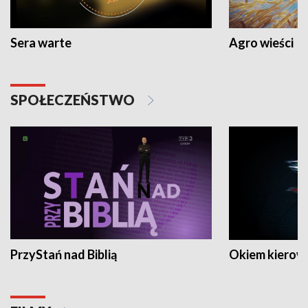
Sera warte
Agro wieści
SPOŁECZEŃSTWO
PrzyStań nad Biblią
Okiem kierow