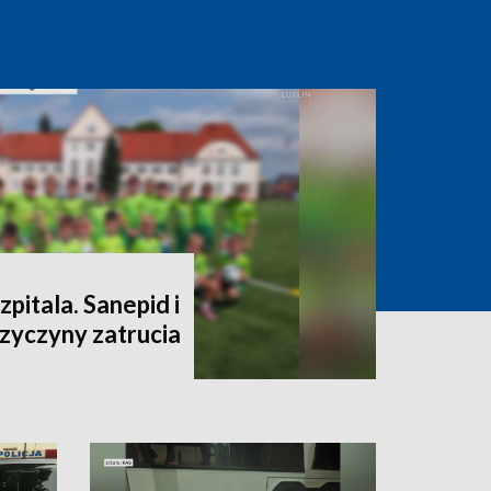
szpitala. Sanepid i
rzyczyny zatrucia