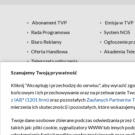
Abonament TVP
Emisja w TVP
Rada Programowa
System NOS
Biuro Reklamy
Ogłoszenie pr
Oferta Handlowa
Akademia Tele
Telegazeta ogłoszenia
Szanujemy Twoją prywatność
Regulamin TVP
Kliknij "Akceptuję i przechodzę do serwisu", aby wyrazić zg
końcowym i ich przechowywanie oraz na przetwarzanie Twoich
z IAB* (1201 firm)
oraz pozostałych
Zaufanych Partnerów T
mierzenia ich skuteczności) i pozostałych, które wskazujemy
Twoje dane osobowe zbierane podczas odwiedzania przez 
takich jak: pliki cookie, sygnalizatory WWW lub innych pod
udostępnianie funkcji mediów społecznościowych oraz anali