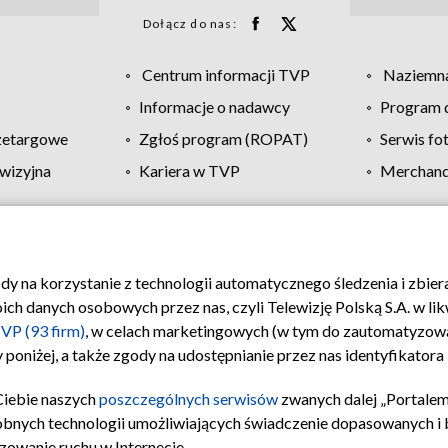
Dołącz do nas:
Centrum informacji TVP
Naziemna
Informacje o nadawcy
Program d
zetargowe
Zgłoś program (ROPAT)
Serwis fo
wizyjna
Kariera w TVP
Merchandi
Polityka prywatności
Moje zgody
Pomoc
Biuro re
ody na korzystanie z technologii automatycznego śledzenia i zbie
 danych osobowych przez nas, czyli Telewizję Polską S.A. w likw
VP (93 firm)
, w celach marketingowych (w tym do zautomatyzow
 poniżej, a także zgody na udostępnianie przez nas identyfikator
Ciebie naszych
poszczególnych serwisów
zwanych dalej „Portalem
obnych technologii umożliwiających świadczenie dopasowanych i be
zowanie ruchu w Internecie.