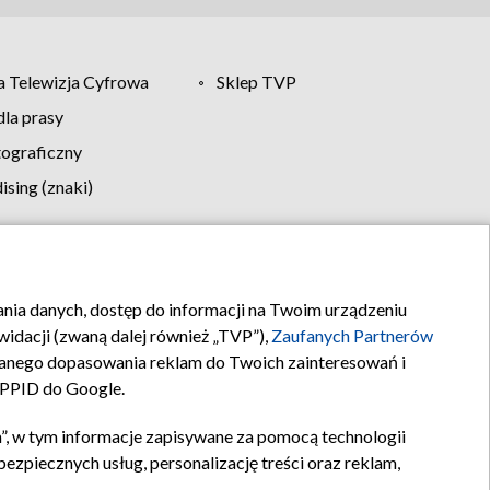
 Telewizja Cyfrowa
Sklep TVP
la prasy
tograficzny
sing (znaki)
klamy
Kontakt
rania danych, dostęp do informacji na Twoim urządzeniu
idacji (zwaną dalej również „TVP”),
Zaufanych Partnerów
anego dopasowania reklam do Twoich zainteresowań i
a PPID do Google.
”, w tym informacje zapisywane za pomocą technologii
zpiecznych usług, personalizację treści oraz reklam,