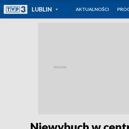
POWRÓT DO
LUBLIN
AKTUALNOŚCI
PRO
TVP REGIONY
Niewybuch w centr