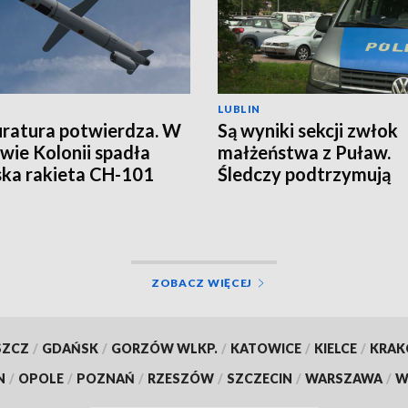
LUBLIN
ratura potwierdza. W
Są wyniki sekcji zwłok
wie Kolonii spadła
małżeństwa z Puław.
ska rakieta CH-101
Śledczy podtrzymują
hipotezę rozszerzone
samobójstwa
ZOBACZ WIĘCEJ
SZCZ
/
GDAŃSK
/
GORZÓW WLKP.
/
KATOWICE
/
KIELCE
/
KRA
N
/
OPOLE
/
POZNAŃ
/
RZESZÓW
/
SZCZECIN
/
WARSZAWA
/
W