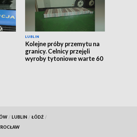
LUBLIN
Kolejne próby przemytu na
granicy. Celnicy przejęli
wyroby tytoniowe warte 60
go
tys. zł
KÓW
/
LUBLIN
/
ŁÓDŹ
/
ROCŁAW